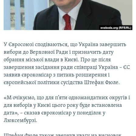
ВІДЕОУРОКИ «ELIFBE»
Русский
СВІДЧЕННЯ ОКУПАЦІЇ
Qırımtatar
УКРАЇНСЬКА ПРОБЛЕМА КРИМУ
ДОЛУЧАЙСЯ!
ІНФОГРАФІКА
У Євросоюзі сподіваються, що Україна завершить
вибори до Верховної Ради і призначить дату
обрання міської влади в Києві. Про це після
Усі сайти RFE/RL
завершення засідання ради співпраці Україна – ЄС
заявив єврокомісар з питань розширення і
європейської політики сусідства Штефан Фюле.
«М очікуємо, що для п’яти одномандатних округів і
для виборів у Києві цього року буде встановлена
дата», – сказав єврокомісар у понеділок у
Люксембурзі.
Штефан Фюле також звернув увагу на висновок