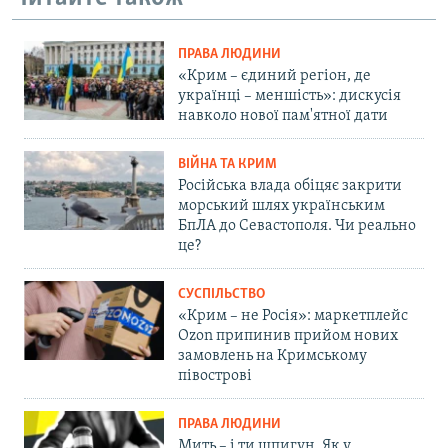
ПРАВА ЛЮДИНИ
«Крим – єдиний регіон, де
українці – меншість»: дискусія
навколо нової пам'ятної дати
ВІЙНА ТА КРИМ
Російська влада обіцяє закрити
морський шлях українським
БпЛА до Севастополя. Чи реально
це?
СУСПІЛЬСТВО
«Крим – не Росія»: маркетплейс
Ozon припинив прийом нових
замовлень на Кримському
півострові
ПРАВА ЛЮДИНИ
Мить – і ти шпигун. Як у