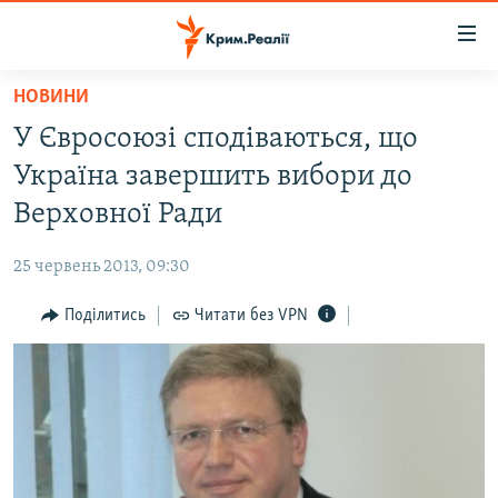
Доступність
посилання
Перейти
НОВИНИ
до
НОВИНИ
У Євросоюзі сподіваються, що
основного
ВОДА.КРИМ
матеріалу
Україна завершить вибори до
ВІДЕО ТА ФОТО
Перейти
Верховної Ради
до
ПОЛІТИКА
основної
25 червень 2013, 09:30
БЛОГИ
навігації
Перейти
Поділитись
Читати без VPN
ПОГЛЯД
до
ІНТЕРВ'Ю
пошуку
ВСЕ ЗА ДЕНЬ
СПЕЦПРОЕКТИ
ЯК ОБІЙТИ БЛОКУВАННЯ
ДЕПОРТАЦІЯ