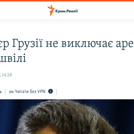
єр Грузії не виключає ар
швілі
 14:28
ь
Читати без VPN