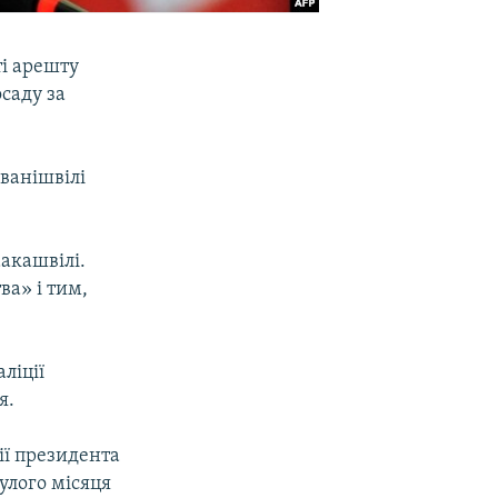
ті арешту
осаду за
Іванішвілі
аакашвілі.
ва» і тим,
ліції
я.
ії президента
улого місяця