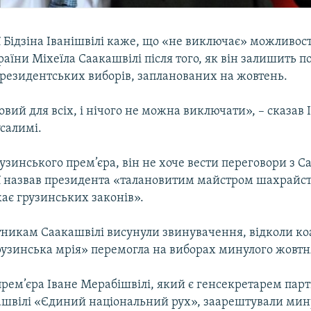
ї Бідзіна Іванішвілі каже, що «не виключає» можливос
аїни Міхеїла Саакашвілі після того, як він залишить п
резидентських виборів, запланованих на жовтень.
вий для всіх, і нічого не можна виключати», – сказав 
усалимі.
узинського прем’єра, він не хоче вести переговори з С
ії назвав президента «талановитим майстром шахрайст
ає грузинських законів».
тникам Саакашвілі висунули звинувачення, відколи коа
Грузинська мрія» перемогла на виборах минулого жовтн
рем’єра Іване Мерабішвілі, який є генсекретарем парт
ашвілі «Єдиний національний рух», заарештували мин