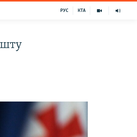
РУС
КТА
ешту