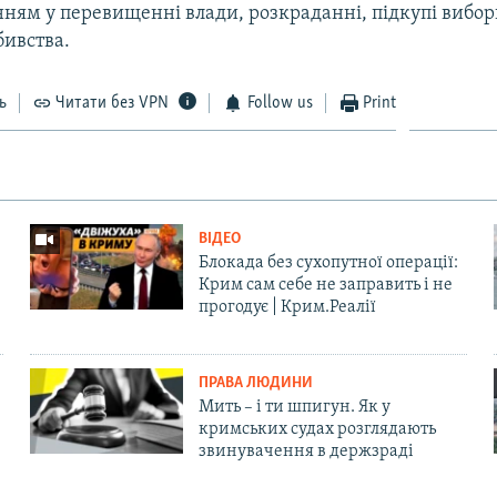
ням у перевищенні влади, розкраданні, підкупі виборц
бивства.
ь
Читати без VPN
Follow us
Print
ВІДЕО
Блокада без сухопутної операції:
Крим сам себе не заправить і не
прогодує | Крим.Реалії
ПРАВА ЛЮДИНИ
Мить – і ти шпигун. Як у
кримських судах розглядають
звинувачення в держзраді