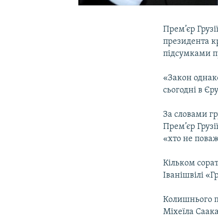
Прем’єр Грузі
президента кр
підсумками п
«Закон однако
сьогодні в Єр
За словами гр
Прем’єр Груз
«хто не поваж
Кільком сора
Іванішвілі «
Колишнього п
Міхеїла Саак