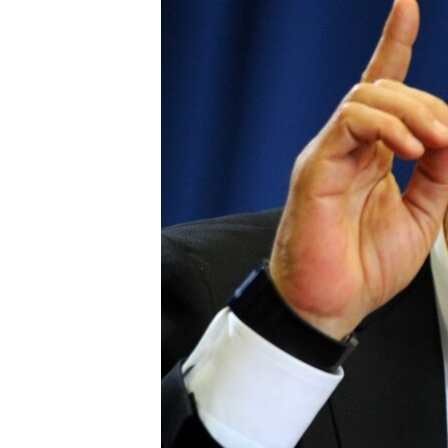
ВІДЕОУРОКИ «ELIFBE»
СВІДЧЕННЯ ОКУПАЦІЇ
УКРАЇНСЬКА ПРОБЛЕМА КРИМУ
ІНФОГРАФІКА