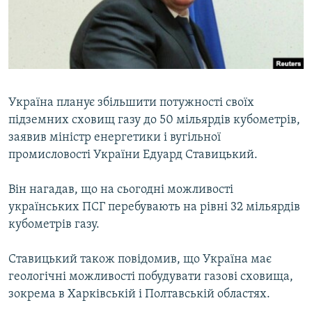
ВІДЕОУРОКИ «ELIFBE»
Русский
СВІДЧЕННЯ ОКУПАЦІЇ
Qırımtatar
УКРАЇНСЬКА ПРОБЛЕМА КРИМУ
ДОЛУЧАЙСЯ!
ІНФОГРАФІКА
Україна планує збільшити потужності своїх
підземних сховищ газу до 50 мільярдів кубометрів,
заявив міністр енергетики і вугільної
Усі сайти RFE/RL
промисловості України Едуард Ставицький.
Він нагадав, що на сьогодні можливості
українських ПСГ перебувають на рівні 32 мільярдів
кубометрів газу.
Ставицький також повідомив, що Україна має
геологічні можливості побудувати газові сховища,
зокрема в Харківській і Полтавській областях.