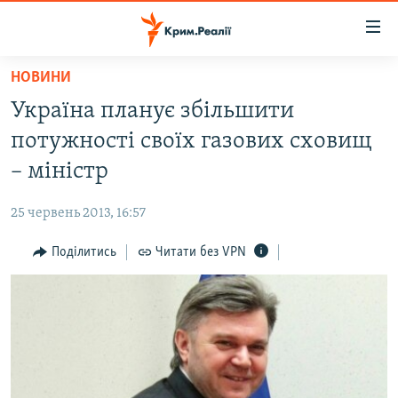
Доступність
посилання
Перейти
НОВИНИ
до
НОВИНИ
Україна планує збільшити
основного
ВОДА.КРИМ
матеріалу
потужності своїх газових сховищ
ВІДЕО ТА ФОТО
Перейти
– міністр
до
ПОЛІТИКА
основної
25 червень 2013, 16:57
БЛОГИ
навігації
Перейти
Поділитись
Читати без VPN
ПОГЛЯД
до
ІНТЕРВ'Ю
пошуку
ВСЕ ЗА ДЕНЬ
СПЕЦПРОЕКТИ
ЯК ОБІЙТИ БЛОКУВАННЯ
ДЕПОРТАЦІЯ