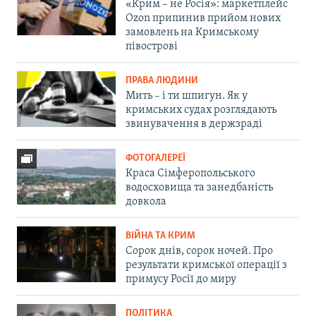
«Крим – не Росія»: маркетплейс
Ozon припинив прийом нових
замовлень на Кримському
півострові
ПРАВА ЛЮДИНИ
Мить – і ти шпигун. Як у
кримських судах розглядають
звинувачення в держзраді
ФОТОГАЛЕРЕЇ
Краса Сімферопольського
водосховища та занедбаність
довкола
ВІЙНА ТА КРИМ
Сорок днів, сорок ночей. Про
результати кримської операції з
примусу Росії до миру
ПОЛІТИКА