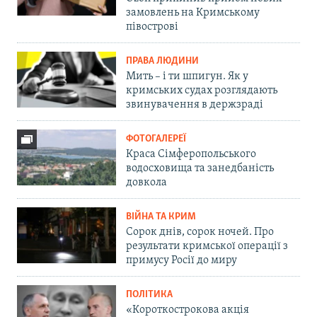
замовлень на Кримському
півострові
ПРАВА ЛЮДИНИ
Мить – і ти шпигун. Як у
кримських судах розглядають
звинувачення в держзраді
ФОТОГАЛЕРЕЇ
Краса Сімферопольського
водосховища та занедбаність
довкола
ВІЙНА ТА КРИМ
Сорок днів, сорок ночей. Про
результати кримської операції з
примусу Росії до миру
ПОЛІТИКА
«Короткострокова акція