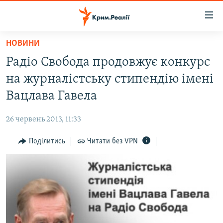
Доступність
посилання
Перейти
НОВИНИ
до
НОВИНИ
Радіо Свобода продовжує конкурс
основного
ВОДА.КРИМ
матеріалу
на журналістську стипендію імені
ВІДЕО ТА ФОТО
Перейти
Вацлава Гавела
до
ПОЛІТИКА
основної
26 червень 2013, 11:33
БЛОГИ
навігації
Перейти
Поділитись
Читати без VPN
ПОГЛЯД
до
ІНТЕРВ'Ю
пошуку
ВСЕ ЗА ДЕНЬ
СПЕЦПРОЕКТИ
ЯК ОБІЙТИ БЛОКУВАННЯ
ДЕПОРТАЦІЯ