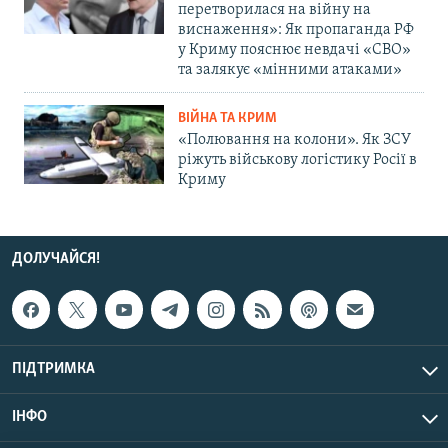
перетворилася на війну на
виснаження»: Як пропаганда РФ
у Криму пояснює невдачі «СВО»
та залякує «мінними атаками»
ВІЙНА ТА КРИМ
«Полювання на колони». Як ЗСУ
ріжуть військову логістику Росії в
Криму
ДОЛУЧАЙСЯ!
ПІДТРИМКА
ІНФО