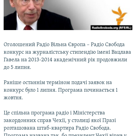
ВІДЕОУРОКИ «ELIFBE»
Русский
СВІДЧЕННЯ ОКУПАЦІЇ
Qırımtatar
УКРАЇНСЬКА ПРОБЛЕМА КРИМУ
ДОЛУЧАЙСЯ!
ІНФОГРАФІКА
Оголошений Радіо Вільна Європа – Радіо Свобода
конкурс на журналістську стипендію імені Вацлава
Гавела на 2013-2014 академічний рік продовжили
Усі сайти RFE/RL
до 5 липня.
Раніше останнім терміном подачі заявок на
конкурс було 1 липня. Програма починається 1
жовтня.
Це спільна програма радіо і Міністерства
закордонних справ Чехії, у столиці якої Празі
розташована штаб-квартира Радіо Свобода.
Програма названа так, бо президент Чехії вірив у