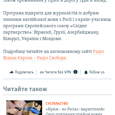
також проживання у Празі й дорогу туди й назад.
Програма відкрита для журналістів із добрим
знанням англійської мови з Росії і з країн-учасниць
програми Європейського союзу «Східне
партнерство»: Вірменії, Грузії, Азербайджану,
Білорусі, України і Молдови.
Подробиці читайте на англомовному сайті
Радіо
Вільна Європа – Радіо Свобода
.
Поділитись
Читати без VPN
Follow us
Читайте також
СУСПІЛЬСТВО
«Крим – не Росія»: маркетплейс
Ozon припинив прийом нових