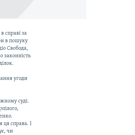
в справі за
ри в пошуку
іо Свобода,
ро законність
ділок.
сання угоди
ижному суді.
рпілого,
енко.
 ця справа. І
є, чи