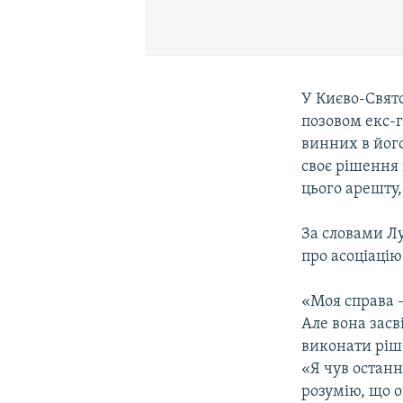
У Києво-Свято
позовом екс-
винних в йог
своє рішення 
цього арешту,
За словами Л
про асоціацію
«Моя справа –
Але вона засв
виконати ріш
«Я чув останн
розумію, що 