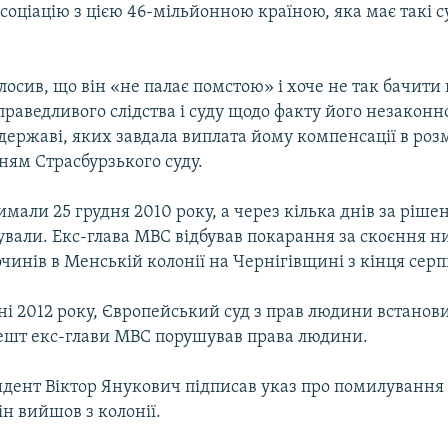
соціацію з цією 46-мільйонною країною, яка має такі с
осив, що він «не палає помстою» і хоче не так бачити
праведливого слідства і суду щодо факту його незаконн
державі, яких завдала виплата йому компенсації в розм
ням Страсбурзького суду.
мали 25 грудня 2010 року, а через кілька днів за ріше
ували. Екс-глава МВС відбував покарання за скоєння н
чинів в Менській колонії на Чернігівщині з кінця серп
ні 2012 року, Європейський суд з прав людини встанов
ешт екс-глави МВС порушував права людини.
идент Віктор Янукович підписав указ про помилування 
ін вийшов з колонії.