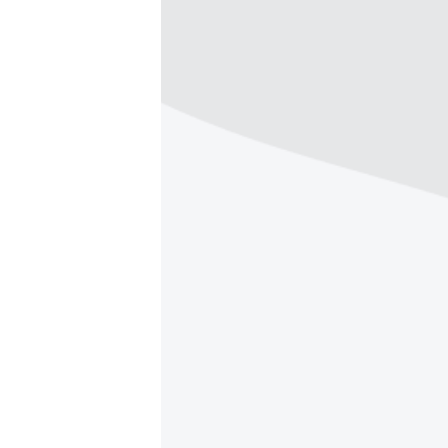
ВІДЕОУРОКИ «ELIFBE»
СВІДЧЕННЯ ОКУПАЦІЇ
УКРАЇНСЬКА ПРОБЛЕМА КРИМУ
ІНФОГРАФІКА