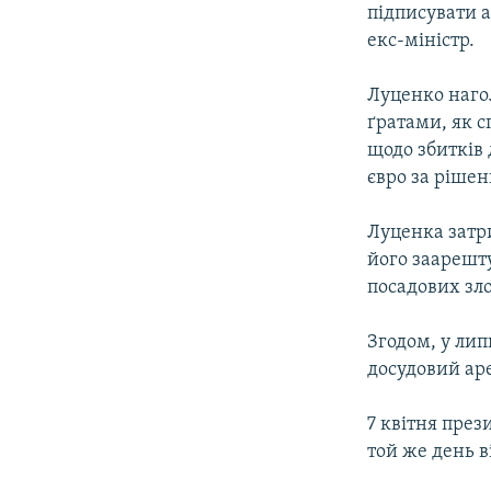
підписувати а
екс-міністр.
Луценко нагол
ґратами, як с
щодо збитків 
євро за рішен
Луценка затри
його заарешт
посадових зло
Згодом, у лип
досудовий ар
7 квітня през
той же день в