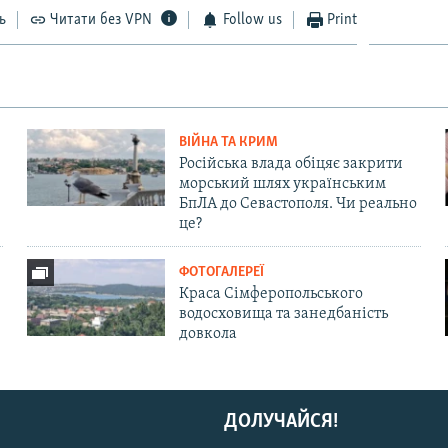
ь
Читати без VPN
Follow us
Print
ВІЙНА ТА КРИМ
Російська влада обіцяє закрити
морський шлях українським
БпЛА до Севастополя. Чи реально
це?
ФОТОГАЛЕРЕЇ
Краса Сімферопольського
водосховища та занедбаність
довкола
ДОЛУЧАЙСЯ!