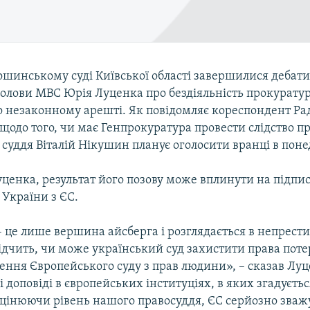
шинському суді Київської області завершилися дебати 
голови МВС Юрія Луценка про бездіяльність прокурату
о незаконному арешті. Як повідомляє кореспондент Рад
щодо того, чи має Генпрокуратура провести слідство п
 суддя Віталій Нікушин планує оголосити вранці в поне
уценка, результат його позову може вплинути на підпи
 України з ЄС.
 це лише вершина айсберга і розглядається в непрест
ідчить, чи може український суд захистити права поте
ення Європейського суду з прав людини», – сказав Луц
і доповіді в європейських інституціях, в яких згадується
оцінюючи рівень нашого правосуддя, ЄС серйозно зважу