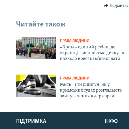
Поділитис
Читайте також
ПРАВА ЛЮДИНИ
«Крим – єдиний регіон, де
українці – меншість»: дискусія
навколо нової пам'ятної дати
ПРАВА ЛЮДИНИ
Мить – і ти шпигун. Як у
кримських судах розглядають
звинувачення в держзраді
Русский
ПІДТРИМКА
ІНФО
Qırımtatar