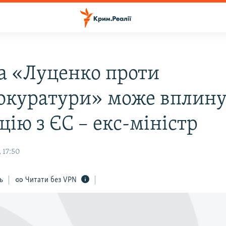
а «Луценко проти
окуратури» може вплину
цію з ЄС – екс-міністр
 17:50
ь
Читати без VPN