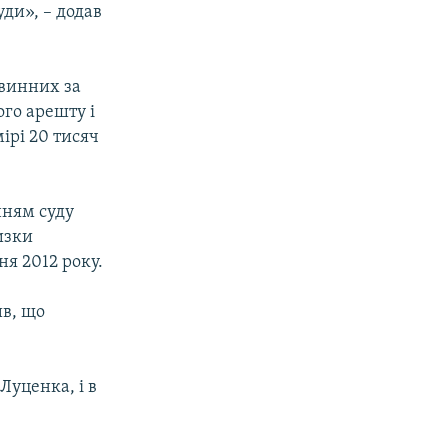
уди», – додав
 винних за
ого арешту і
ірі 20 тисяч
нням суду
изки
ня 2012 року.
ив, що
Луценка, і в