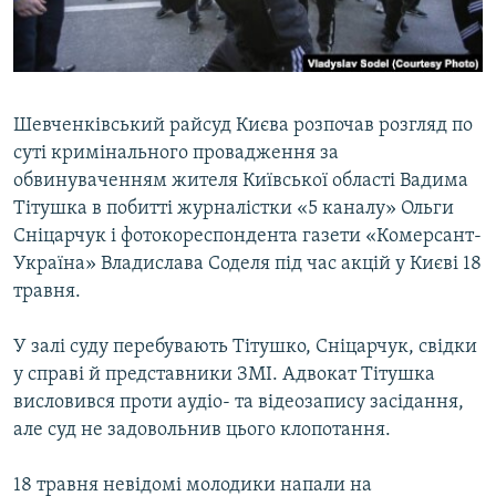
ВІДЕОУРОКИ «ELIFBE»
Русский
СВІДЧЕННЯ ОКУПАЦІЇ
Qırımtatar
УКРАЇНСЬКА ПРОБЛЕМА КРИМУ
Шевченківський райсуд Києва розпочав розгляд по
ДОЛУЧАЙСЯ!
ІНФОГРАФІКА
суті кримінального провадження за
обвинуваченням жителя Київської області Вадима
Тітушка в побитті журналістки «5 каналу» Ольги
Сніцарчук і фотокореспондента газети «Комерсант-
Усі сайти RFE/RL
Україна» Владислава Соделя під час акцій у Києві 18
травня.
У залі суду перебувають Тітушко, Сніцарчук, свідки
у справі й представники ЗМІ. Адвокат Тітушка
висловився проти аудіо- та відеозапису засідання,
але суд не задовольнив цього клопотання.
18 травня невідомі молодики напали на