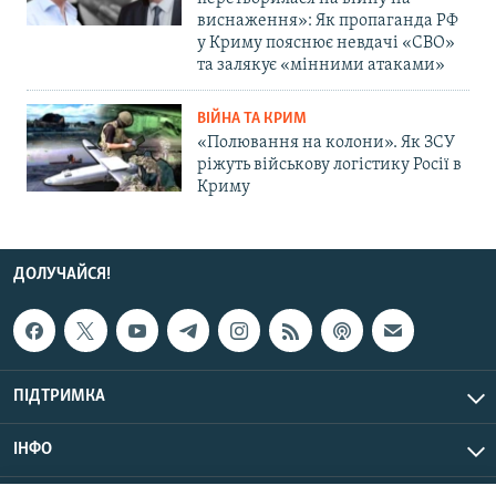
виснаження»: Як пропаганда РФ
у Криму пояснює невдачі «СВО»
та залякує «мінними атаками»
ВІЙНА ТА КРИМ
«Полювання на колони». Як ЗСУ
ріжуть військову логістику Росії в
Криму
ДОЛУЧАЙСЯ!
ПІДТРИМКА
ІНФО