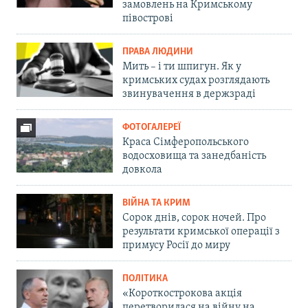
замовлень на Кримському
півострові
ПРАВА ЛЮДИНИ
Мить – і ти шпигун. Як у
кримських судах розглядають
звинувачення в держзраді
ФОТОГАЛЕРЕЇ
Краса Сімферопольського
водосховища та занедбаність
довкола
ВІЙНА ТА КРИМ
Сорок днів, сорок ночей. Про
результати кримської операції з
примусу Росії до миру
ПОЛІТИКА
«Короткострокова акція
перетворилася на війну на