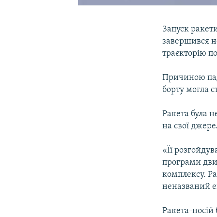
Запуск ракет
завершився не
траєкторію по
Причиною пад
борту могла с
Ракета була н
на свої джере
«Її розгойдува
програми дви
комплексу. Ра
неназваний е
Ракета-носій