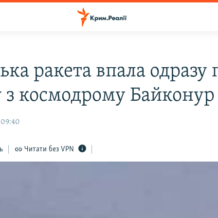
ька ракета впала одразу 
у з космодрому Байконур
 09:40
ь
Читати без VPN