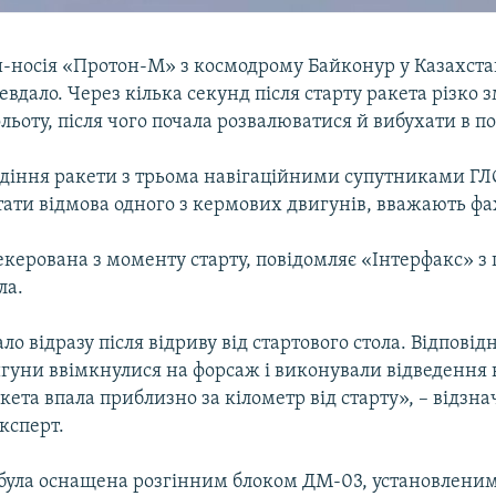
и-носія «Протон-М» з космодрому Байконур у Казахста
вдало. Через кілька секунд після старту ракета різко 
льоту, після чого почала розвалюватися й вибухати в по
іння ракети з трьома навігаційними супутниками Г
тати відмова одного з кермових двигунів, вважають фах
екерована з моменту старту, повідомляє «Інтерфакс» 
ла.
ло відразу після відриву від стартового стола. Відповід
гуни ввімкнулися на форсаж і виконували відведення в
кета впала приблизно за кілометр від старту», – відзна
ксперт.
 була оснащена розгінним блоком ДМ-03, установлени