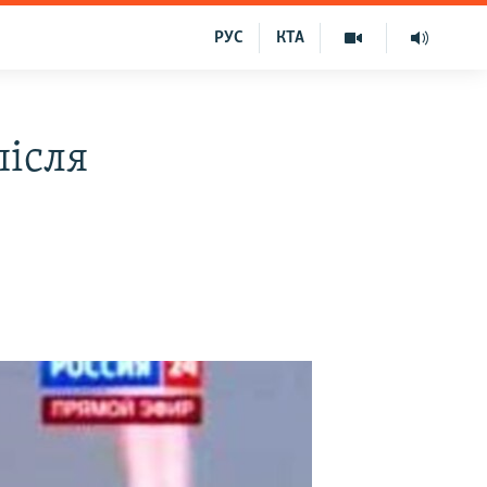
РУС
КТА
після