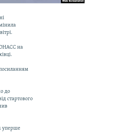
ні
змінила
вітрі.
ЛОНАСС на
івці.
з посиланням
но до
ід стартового
чив
м уперше