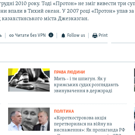
в грудні 2010 року. Тоді «Протон» не зміг вивести три с
ни впали в Тихий океан. У 2007 році «Протон» упав за
д казахстанського міста Джезказган.
ь
Читати без VPN
Follow us
Print
ПРАВА ЛЮДИНИ
Мить – і ти шпигун. Як у
кримських судах розглядають
звинувачення в держзраді
ПОЛІТИКА
«Короткострокова акція
перетворилася на війну на
виснаження»: Як пропаганда РФ