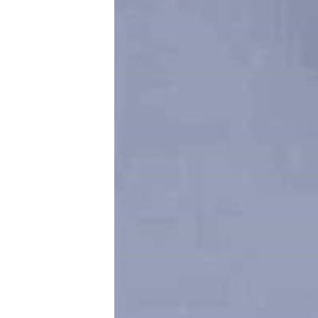
ВІДЕОУРОКИ «ELIFBE»
СВІДЧЕННЯ ОКУПАЦІЇ
УКРАЇНСЬКА ПРОБЛЕМА КРИМУ
ІНФОГРАФІКА