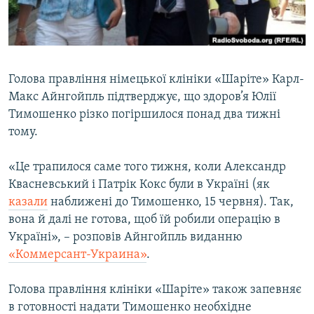
ВІДЕОУРОКИ «ELIFBE»
Русский
СВІДЧЕННЯ ОКУПАЦІЇ
Qırımtatar
УКРАЇНСЬКА ПРОБЛЕМА КРИМУ
Голова правління німецької клініки «Шаріте» Карл-
ДОЛУЧАЙСЯ!
ІНФОГРАФІКА
Макс Айнгойпль підтверджує, що здоров’я Юлії
Тимошенко різко погіршилося понад два тижні
тому.
Усі сайти RFE/RL
«Це трапилося саме того тижня, коли Александр
Квасневський і Патрік Кокс були в Україні (як
казали
наближені до Тимошенко, 15 червня). Так,
вона й далі не готова, щоб їй робили операцію в
Україні», – розповів Айнгойпль виданню
«Коммерсант-Украина»
.
Голова правління клініки «Шаріте» також запевняє
в готовності надати Тимошенко необхідне