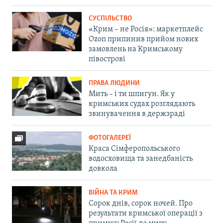
СУСПІЛЬСТВО
«Крим – не Росія»: маркетплейс
Ozon припинив прийом нових
замовлень на Кримському
півострові
ПРАВА ЛЮДИНИ
Мить – і ти шпигун. Як у
кримських судах розглядають
звинувачення в держзраді
ФОТОГАЛЕРЕЇ
Краса Сімферопольського
водосховища та занедбаність
довкола
ВІЙНА ТА КРИМ
Сорок днів, сорок ночей. Про
результати кримської операції з