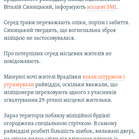
ВІДЕОУРОКИ «ELIFBE»
Віталій Синицький, інформують
місцеві ЗМІ
.
Русский
СВІДЧЕННЯ ОКУПАЦІЇ
Qırımtatar
Серед травм переважають опіки, порізи і забиття.
УКРАЇНСЬКА ПРОБЛЕМА КРИМУ
Синицький твердить, що вогнепальна зброя
міліцією не застосовувалася.
ДОЛУЧАЙСЯ!
ІНФОГРАФІКА
Про потерпілих серед місцевих жителів не
повідомляють.
Усі сайти RFE/RL
Минулої ночі жителі Врадіївки
взяли штурмом і
утримували
райвідділ, оскільки вважали, що
міліціонери переховують одного з учасників
зґвалтування 29-річної місцевої жительки.
Зараз територія поблизу міліційної будівлі
огороджена спеціальною стрічкою. В самому
райвідділі розбиті більшість шибок, виламані двері,