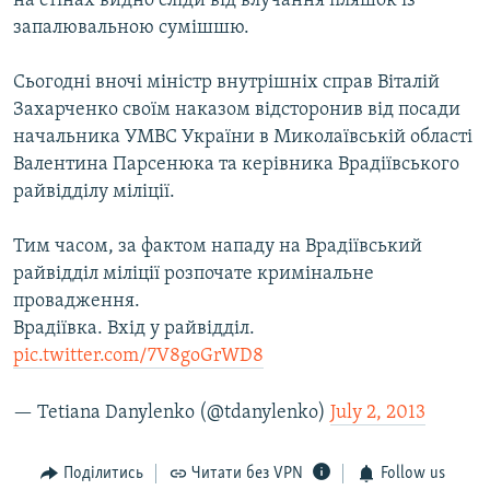
на стінах видно сліди від влучання пляшок із
запалювальною сумішшю.
Сьогодні вночі міністр внутрішніх справ Віталій
Захарченко своїм наказом відсторонив від посади
начальника УМВС України в Миколаївській області
Валентина Парсенюка та керівника Врадіївського
райвідділу міліції.
Тим часом, за фактом нападу на Врадіївський
райвідділ міліції розпочате кримінальне
провадження.
Врадіївка. Вхід у райвідділ.
pic.twitter.com/7V8goGrWD8
— Tetiana Danylenko (@tdanylenko)
July 2, 2013
Поділитись
Читати без VPN
Follow us