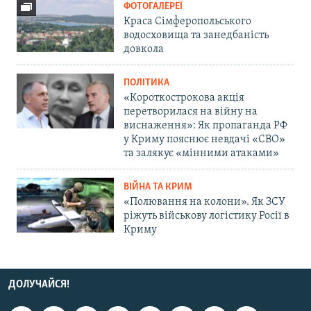
ФОТОГАЛЕРЕЇ
Краса Сімферопольського
водосховища та занедбаність
довкола
ПОЛІТИКА
«Короткострокова акція
перетворилася на війну на
виснаження»: Як пропаганда РФ
у Криму пояснює невдачі «СВО»
та залякує «мінними атаками»
ВІЙНА ТА КРИМ
«Полювання на колони». Як ЗСУ
ріжуть військову логістику Росії в
Криму
ДОЛУЧАЙСЯ!