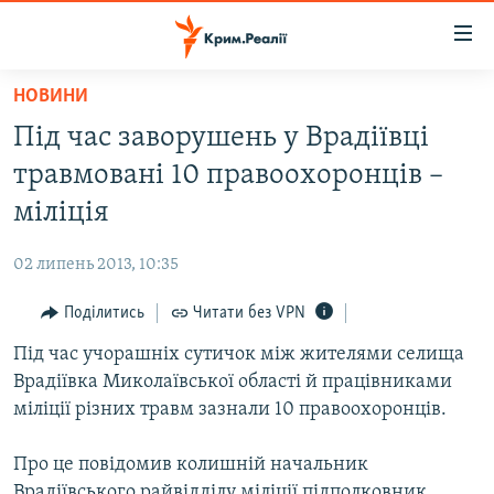
Доступність
посилання
Перейти
НОВИНИ
до
НОВИНИ
Під час заворушень у Врадіївці
основного
ВОДА.КРИМ
матеріалу
травмовані 10 правоохоронців –
ВІДЕО ТА ФОТО
Перейти
міліція
до
ПОЛІТИКА
основної
02 липень 2013, 10:35
БЛОГИ
навігації
Перейти
Поділитись
Читати без VPN
ПОГЛЯД
до
Під час учорашніх сутичок між жителями селища
ІНТЕРВ'Ю
пошуку
Врадіївка Миколаївської області й працівниками
ВСЕ ЗА ДЕНЬ
міліції різних травм зазнали 10 правоохоронців.
СПЕЦПРОЕКТИ
Про це повідомив колишній начальник
ЯК ОБІЙТИ БЛОКУВАННЯ
ДЕПОРТАЦІЯ
Врадіївського райвідділу міліції підполковник