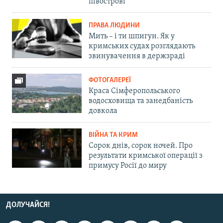
півострові
ПРАВА ЛЮДИНИ
Мить – і ти шпигун. Як у
кримських судах розглядають
звинувачення в держзраді
ФОТОГАЛЕРЕЇ
Краса Сімферопольського
водосховища та занедбаність
довкола
ВІЙНА ТА КРИМ
Сорок днів, сорок ночей. Про
результати кримської операції з
примусу Росії до миру
ДОЛУЧАЙСЯ!