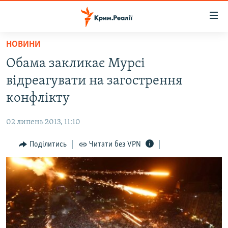
Доступність
посилання
Перейти
НОВИНИ
до
НОВИНИ
Обама закликає Мурсі
основного
ВОДА.КРИМ
матеріалу
відреагувати на загострення
ВІДЕО ТА ФОТО
Перейти
конфлікту
до
ПОЛІТИКА
основної
02 липень 2013, 11:10
БЛОГИ
навігації
Перейти
Поділитись
Читати без VPN
ПОГЛЯД
до
ІНТЕРВ'Ю
пошуку
ВСЕ ЗА ДЕНЬ
СПЕЦПРОЕКТИ
ЯК ОБІЙТИ БЛОКУВАННЯ
ДЕПОРТАЦІЯ