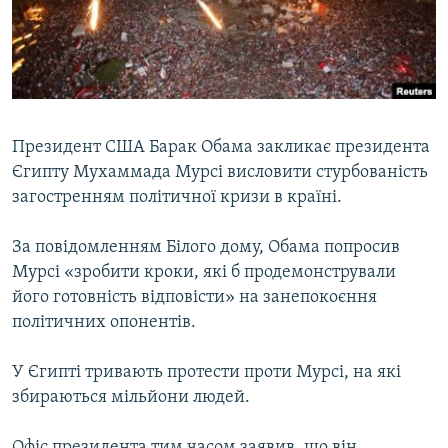
ВІДЕОУРОКИ «ELIFBE»
Русский
СВІДЧЕННЯ ОКУПАЦІЇ
Qırımtatar
УКРАЇНСЬКА ПРОБЛЕМА КРИМУ
ДОЛУЧАЙСЯ!
ІНФОГРАФІКА
Президент США Барак Обама закликає президента
Єгипту Мухаммада Мурсі висловити стурбованість
загостренням політичної кризи в країні.
Усі сайти RFE/RL
За повідомленням Білого дому, Обама попросив
Мурсі «зробити кроки, які б продемонстрували
його готовність відповісти» на занепокоєння
політичних опонентів.
У Єгипті тривають протести проти Мурсі, на які
збираються мільйони людей.
Офіс президента тим часом заявив, що він