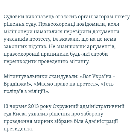
e
x
v
t
i
s
Судовий виконавець оголосив організаторам пікету
o
l
рішення суду. Правоохоронці повідомили, коли
u
i
міліціонери намагалися перевірити документи
s
d
учасників протесту, їм вказали, що на це нема
s
e
законних підстав. Не знайшовши аргументів,
l
правоохоронці припинили будь-які спроби
i
перешкодити проведенню мітингу.
d
e
Мітингувальники скандували: «Вся Україна –
Врадіївка!», «Маємо право на протест», «Геть
поліцаїв з міліції!».
13 червня 2013 року Окружний адміністративний
суд Києва ухвалив рішення про заборону
проведення мирних зібрань біля Адміністрації
президента.