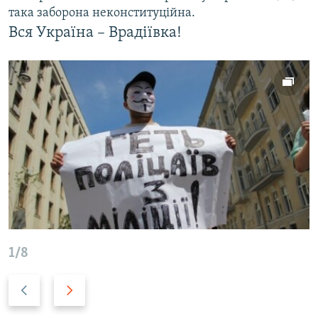
така заборона неконституційна.
Вся Україна – Врадіївка!
1/8
P
N
r
e