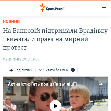
Доступність
посилання
Перейти
НОВИНИ
до
НОВИНИ
На Банковій підтримали Врадіївку
основного
ВОДА.КРИМ
матеріалу
і вимагали права на мирний
ВІДЕО ТА ФОТО
Перейти
протест
до
ПОЛІТИКА
основної
02 липень 2013, 14:33
БЛОГИ
навігації
Перейти
Поділитись
Читати без VPN
ПОГЛЯД
до
ІНТЕРВ'Ю
пошуку
Активісти: Геть поліцаїв з міліції!
ВСЕ ЗА ДЕНЬ
СПЕЦПРОЕКТИ
No media source currently available
ЯК ОБІЙТИ БЛОКУВАННЯ
ДЕПОРТАЦІЯ