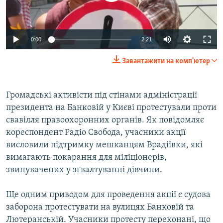
ВІДЕОУРОКИ «ELIFBE»
Русский
СВІДЧЕННЯ ОКУПАЦІЇ
Qırımtatar
0:00
2:21
УКРАЇНСЬКА ПРОБЛЕМА КРИМУ
Завантажити на комп'ютер
ДОЛУЧАЙСЯ!
ІНФОГРАФІКА
Громадські активісти під стінами адміністрації
президента на Банковій у Києві протестували проти
Усі сайти RFE/RL
свавілля правоохоронних органів. Як повідомляє
кореспондент Радіо Свобода, учасники акції
висловили підтримку мешканцям Врадіївки, які
вимагають покарання для міліціонерів,
звинувачених у зґвалтуванні дівчини.
Ще одним приводом для проведення акції є судова
заборона протестувати на вулицях Банковій та
Лютеранській. Учасники протесту переконані, що