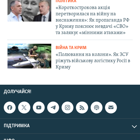
ПОЛІТИКА
«Короткострокова акція
перетворилася на війну на
виснаження»: Як пропаганда РФ
у Криму пояснює невдачі «СВО»
та залякує «мінними атаками»
ВІЙНА ТА КРИМ
«Полювання на колони». Як ЗСУ
ріжуть військову логістику Росії в
Криму
ДОЛУЧАЙСЯ!
ПІДТРИМКА