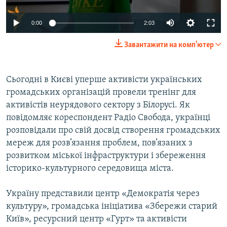
ВІДЕОУРОКИ «ELIFBE»
Русский
0:00
2:03
СВІДЧЕННЯ ОКУПАЦІЇ
Qırımtatar
Завантажити на комп'ютер
УКРАЇНСЬКА ПРОБЛЕМА КРИМУ
ДОЛУЧАЙСЯ!
ІНФОГРАФІКА
Сьогодні в Києві уперше активісти українських
громадських організацій провели тренінг для
активістів неурядового сектору з Білорусі. Як
Усі сайти RFE/RL
повідомляє кореспондент Радіо Свобода, українці
розповідали про свій досвід створення громадських
мереж для розв’язання проблем, пов’язаних з
розвитком міської інфраструктури і збереження
історико-культурного середовища міста.
Україну представили центр «Демократія через
культуру», громадська ініціатива «Збережи старий
Київ», ресурсний центр «Гурт» та активісти