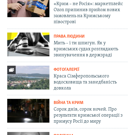
«Крим – не Росія»: маркетплейс
Ozon припинив прийом нових
замовлень на Кримському
півострові
ПРАВА ЛЮДИНИ
Мить – і ти шпигун. Як у
кримських судах розглядають
звинувачення в держзраді
ФОТОГАЛЕРЕЇ
Краса Сімферопольського
водосховища та занедбаність
довкола
ВІЙНА ТА КРИМ
Сорок днів, сорок ночей. Про
результати кримської операції з
примусу Росії до миру