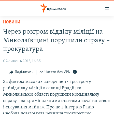
Доступність
посилання
Перейти
НОВИНИ
до
НОВИНИ
Через розгром відділу міліції на
основного
ВОДА.КРИМ
матеріалу
Миколаївщині порушили справу –
ВІДЕО ТА ФОТО
Перейти
прокуратура
до
ПОЛІТИКА
основної
02 липень 2013, 16:35
БЛОГИ
навігації
Перейти
Поділитись
Читати без VPN
ПОГЛЯД
до
За фактом масових заворушень і розгрому
ІНТЕРВ'Ю
пошуку
райвідділку міліції в селищі Врадіївка
ВСЕ ЗА ДЕНЬ
Миколаївської області порушили кримінальну
СПЕЦПРОЕКТИ
справу – за кримінальними статтями «хуліганство»
і «псування майна». Про це в інтерв’ю Радіо
ЯК ОБІЙТИ БЛОКУВАННЯ
ДЕПОРТАЦІЯ
Свобода повідомила речниця прокуратури