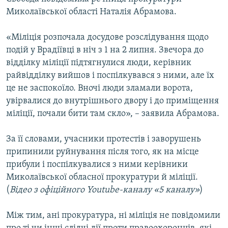
ВІДЕОУРОКИ «ELIFBE»
Миколаївської області Наталія Абрамова.
Русский
СВІДЧЕННЯ ОКУПАЦІЇ
Qırımtatar
«Міліція розпочала досудове розслідування щодо
УКРАЇНСЬКА ПРОБЛЕМА КРИМУ
подій у Врадіївці в ніч з 1 на 2 липня. Звечора до
відділку міліції підтягнулися люди, керівник
ДОЛУЧАЙСЯ!
ІНФОГРАФІКА
райвідділку вийшов і поспілкувався з ними, але їх
це не заспокоїло. Вночі люди зламали ворота,
увірвалися до внутрішнього двору і до приміщення
Усі сайти RFE/RL
міліції, почали бити там скло», – заявила Абрамова.
За її словами, учасники протестів і заворушень
припинили руйнування після того, як на місце
прибули і поспілкувалися з ними керівники
Миколаївської обласної прокуратури й міліції.
(
Відео з офіційного Youtube-каналу «5 каналу»
)
Між тим, ані прокуратура, ні міліція не повідомили