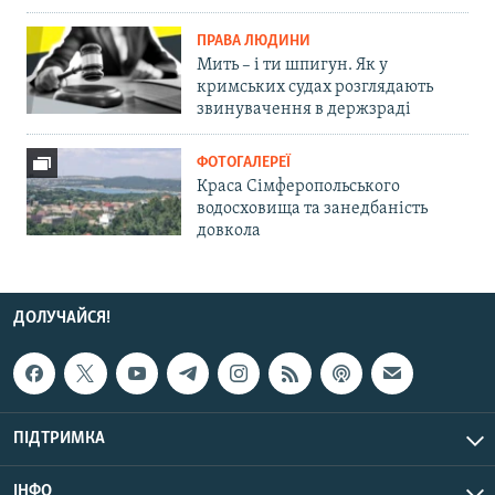
ПРАВА ЛЮДИНИ
Мить – і ти шпигун. Як у
кримських судах розглядають
звинувачення в держзраді
ФОТОГАЛЕРЕЇ
Краса Сімферопольського
водосховища та занедбаність
довкола
ДОЛУЧАЙСЯ!
ПІДТРИМКА
ІНФО