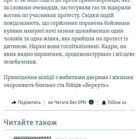
про ті чи інші слідчі дії проти правоохоронців, які,
за словами очевидців, застосували газ та відкрили
вогонь по учасниках протесту. Свідки подій
повідомляють, що серйозних поранень бойовими
кулями минулої ночі зазнав щонайменше один
чоловік та одна жінка, яка прийшла на протест із
дитиною. Наразі вони госпіталізовані. Кадри, на
яких видно поранених, продемонструвало і місцеве
телебачення.
Приміщення міліції з вибитими дверима і вікнами
охороняють близько ста бійців «Беркута».
Поділитись
Читати без VPN
Follow us
Читайте також