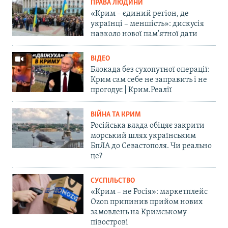
ПРАВА ЛЮДИНИ
«Крим – єдиний регіон, де
українці – меншість»: дискусія
навколо нової пам'ятної дати
ВІДЕО
Блокада без сухопутної операції:
Крим сам себе не заправить і не
прогодує | Крим.Реалії
ВІЙНА ТА КРИМ
Російська влада обіцяє закрити
морський шлях українським
БпЛА до Севастополя. Чи реально
це?
СУСПІЛЬСТВО
«Крим – не Росія»: маркетплейс
Ozon припинив прийом нових
замовлень на Кримському
півострові