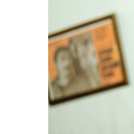
ВІДЕОУРОКИ «ELIFBE»
СВІДЧЕННЯ ОКУПАЦІЇ
УКРАЇНСЬКА ПРОБЛЕМА КРИМУ
ІНФОГРАФІКА