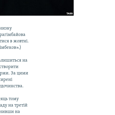
 низку
брагімбайова
ися в жовтні.
ґімбеков».)
залишиться на
 створити
орми. За цими
ширені
удочинства.
сяць тому
аду на третій
мінивши на