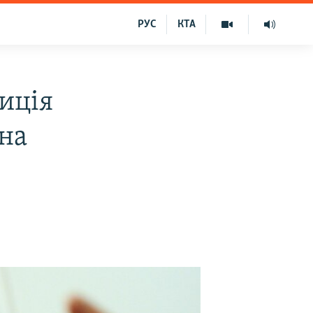
РУС
КТА
иція
 на