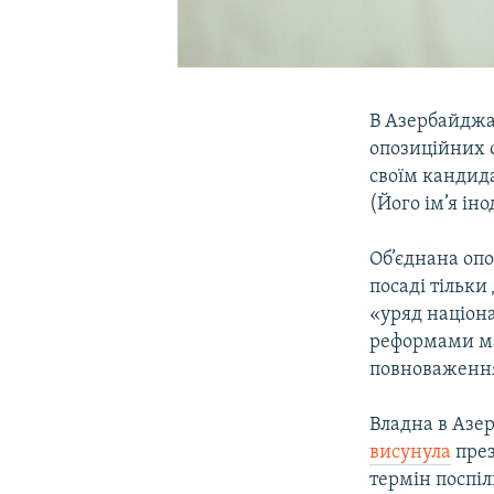
В Азербайджа
опозиційних с
своїм кандида
(Його ім’я ін
Об’єднана опо
посаді тільки
«уряд націона
реформами ма
повноваження
Владна в Азе
висунула
през
термін поспіл