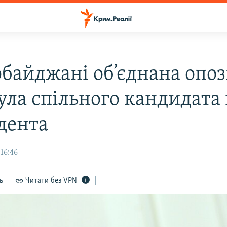
рбайджані об’єднана опоз
ула спільного кандидата
дента
16:46
ь
Читати без VPN