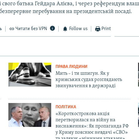
 свого батька Гейдара Алієва, і через референдум вла
безперервне перебування на президентській посаді.
ь
Читати без VPN
Follow us
Print
ПРАВА ЛЮДИНИ
Мить – і ти шпигун. Як у
кримських судах розглядають
звинувачення в держзраді
ПОЛІТИКА
«Короткострокова акція
перетворилася на війну на
виснаження»: Як пропаганда РФ
у Криму пояснює невдачі «СВО»
та залякує «мінними атаками»