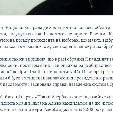
ні Національна рада демократичних сил, яка об’єднує
ил, висунула сьогодні відомого сценариста Рюстама І
том на посаду президента на виборах, що мають відбут
оді наводять у російському спотворенні як «Рустам Ібра
зиція також вирішила, що в разі обрання її кандидат 
 два роки, протягом яких Національна рада збирається
льної довіри» і здійснити конституційні і виборчі реф
ли б бути зменшені повноваження президента й роз
 парламенту і заснована справді незалежна система с
рбайджані партія «Новий Азербайджан» іще майже мі
идента країни Ільгама Алієва кандидатом на цю ж пос
ь. Він незмінно керує Азербайджаном із 2003 року, з