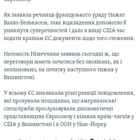
ВІДЕОУРОКИ «ELIFBE»
Русский
Як заявила речниця французького уряду Нажат
СВІДЧЕННЯ ОКУПАЦІЇ
Qırımtatar
Валло-Белькасем, таке відкладення допомогло б
УКРАЇНСЬКА ПРОБЛЕМА КРИМУ
уникнути суперечностей і дало в владі США час
подати країнам ЄС документи щодо того стеження.
ДОЛУЧАЙСЯ!
ІНФОГРАФІКА
Натомість Німеччини заявила сьогодні ж, що
переговори мають початися без зволікань, як і
Усі сайти RFE/RL
заплановано, на початку наступного тижня у
Вашингтоні.
У всьому ЄС викликали різкі реакції повідомлення,
які пролунали нещодавно, що американські
спецслужби прослуховували дипломатичні
представництва Євросоюзу і кількох країн-членів у
США у Вашингтоні і в ООН у Нью-Йорку.