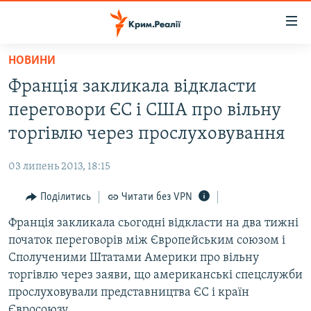
Доступність
посилання
Перейти
НОВИНИ
до
НОВИНИ
Франція закликала відкласти
основного
ВОДА.КРИМ
матеріалу
переговори ЄС і США про вільну
ВІДЕО ТА ФОТО
Перейти
торгівлю через прослуховування
до
ПОЛІТИКА
основної
03 липень 2013, 18:15
БЛОГИ
навігації
Перейти
Поділитись
Читати без VPN
ПОГЛЯД
до
Франція закликала сьогодні відкласти на два тижні
ІНТЕРВ'Ю
пошуку
початок переговорів між Європейським союзом і
ВСЕ ЗА ДЕНЬ
Сполученими Штатами Америки про вільну
СПЕЦПРОЕКТИ
торгівлю через заяви, що американські спецслужби
прослуховували представництва ЄС і країн
ЯК ОБІЙТИ БЛОКУВАННЯ
ДЕПОРТАЦІЯ
Євросоюзу.