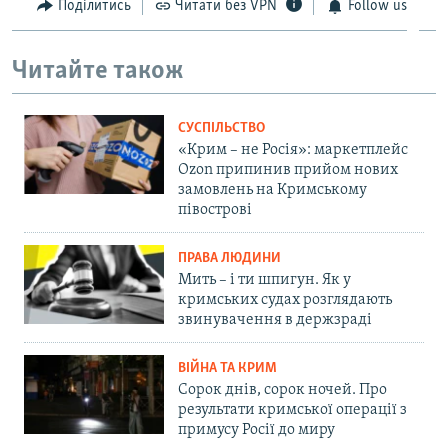
Поділитись
Читати без VPN
Follow us
Читайте також
СУСПІЛЬСТВО
«Крим – не Росія»: маркетплейс
Ozon припинив прийом нових
замовлень на Кримському
півострові
ПРАВА ЛЮДИНИ
Мить – і ти шпигун. Як у
кримських судах розглядають
звинувачення в держзраді
ВІЙНА ТА КРИМ
Сорок днів, сорок ночей. Про
результати кримської операції з
примусу Росії до миру