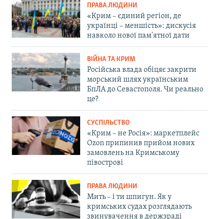
ПРАВА ЛЮДИНИ
«Крим – єдиний регіон, де
українці – меншість»: дискусія
навколо нової пам'ятної дати
ВІЙНА ТА КРИМ
Російська влада обіцяє закрити
морський шлях українським
БпЛА до Севастополя. Чи реально
це?
СУСПІЛЬСТВО
«Крим – не Росія»: маркетплейс
Ozon припинив прийом нових
замовлень на Кримському
півострові
ПРАВА ЛЮДИНИ
Мить – і ти шпигун. Як у
кримських судах розглядають
звинувачення в держзраді