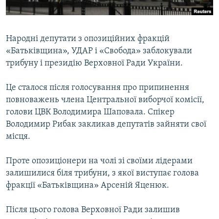
ВІДЕОУРОКИ «ELIFBE»
Русский
СВІДЧЕННЯ ОКУПАЦІЇ
Qırımtatar
Народні депутати з опозиційних фракцій
УКРАЇНСЬКА ПРОБЛЕМА КРИМУ
«Батьківщина», УДАР і «Свобода» заблокували
ДОЛУЧАЙСЯ!
ІНФОГРАФІКА
трибуну і президію Верховної Ради України.
Це сталося після голосування про припинення
повноважень члена Центральної виборчої комісії,
Усі сайти RFE/RL
голови ЦВК Володимира Шаповала. Спікер
Володимир Рибак закликав депутатів зайняти свої
місця.
Проте опозиціонери на чолі зі своїми лідерами
залишилися біля трибуни, з якої виступає голова
фракції «Батьківщина» Арсеній Яценюк.
Після цього голова Верховної Ради залишив