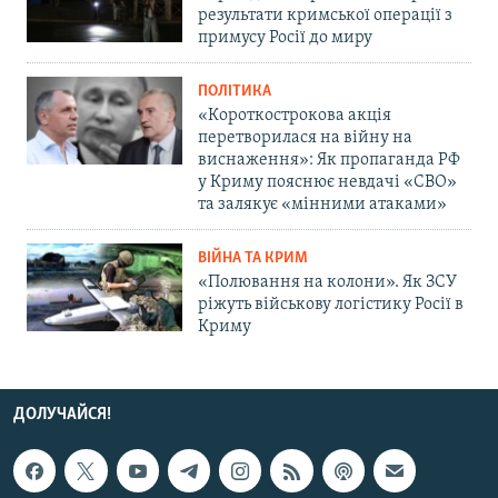
результати кримської операції з
примусу Росії до миру
ПОЛІТИКА
«Короткострокова акція
перетворилася на війну на
виснаження»: Як пропаганда РФ
у Криму пояснює невдачі «СВО»
та залякує «мінними атаками»
ВІЙНА ТА КРИМ
«Полювання на колони». Як ЗСУ
ріжуть військову логістику Росії в
Криму
ДОЛУЧАЙСЯ!