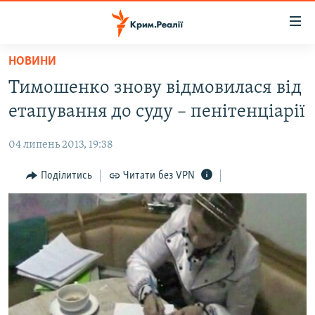
Доступність
посилання
Перейти
НОВИНИ
до
НОВИНИ
Тимошенко знову відмовилася від
основного
ВОДА.КРИМ
матеріалу
етапування до суду – пенітенціарії
ВІДЕО ТА ФОТО
Перейти
до
04 липень 2013, 19:38
ПОЛІТИКА
основної
БЛОГИ
Поділитись
Читати без VPN
навігації
Перейти
ПОГЛЯД
до
ІНТЕРВ'Ю
пошуку
ВСЕ ЗА ДЕНЬ
СПЕЦПРОЕКТИ
ЯК ОБІЙТИ БЛОКУВАННЯ
ДЕПОРТАЦІЯ