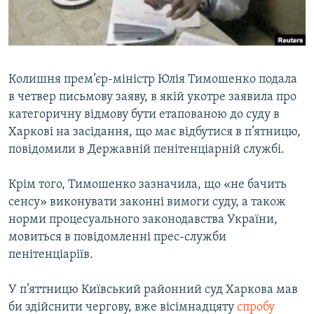
ВІДЕОУРОКИ «ELIFBE»
Русский
СВІДЧЕННЯ ОКУПАЦІЇ
Qırımtatar
УКРАЇНСЬКА ПРОБЛЕМА КРИМУ
Колишня прем’єр-міністр Юлія Тимошенко подала
ДОЛУЧАЙСЯ!
ІНФОГРАФІКА
в четвер письмову заяву, в якій укотре заявила про
категоричну відмову бути етапованою до суду в
Харкові на засідання, що має відбутися в п’ятницю,
повідомили в Державній пенітенціарній службі.
Усі сайти RFE/RL
Крім того, Тимошенко зазначила, що «не бачить
сенсу» виконувати законні вимоги суду, а також
норми процесуального законодавства України,
мовиться в повідомленні прес-служби
пенітенціаріїв.
У п’яттницю Київський районний суд Харкова мав
би здійснити чергову, вже вісімнадцяту
спробу