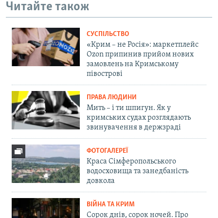
Читайте також
СУСПІЛЬСТВО
«Крим – не Росія»: маркетплейс
Ozon припинив прийом нових
замовлень на Кримському
півострові
ПРАВА ЛЮДИНИ
Мить – і ти шпигун. Як у
кримських судах розглядають
звинувачення в держзраді
ФОТОГАЛЕРЕЇ
Краса Сімферопольського
водосховища та занедбаність
довкола
ВІЙНА ТА КРИМ
Сорок днів, сорок ночей. Про