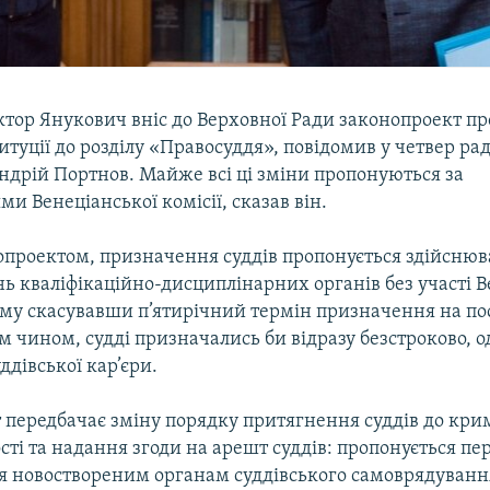
ктор Янукович вніс до Верховної Ради законопроект п
итуції до розділу «Правосуддя», повідомив у четвер ра
ндрій Портнов. Майже всі ці зміни пропонуються за
и Венеціанської комісії, сказав він.
опроектом, призначення суддів пропонується здійснюв
нь кваліфікаційно-дисциплінарних органів без участі 
ому скасувавши п’ятирічний термін призначення на пос
 чином, судді призначались би відразу безстроково, о
ддівської кар’єри.
 передбачає зміну порядку притягнення суддів до кри
сті та надання згоди на арешт суддів: пропонується пе
 новоствореним органам суддівського самоврядуванн