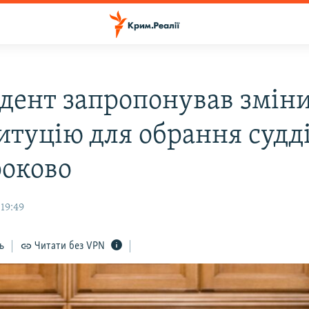
дент запропонував змін
итуцію для обрання судд
роково
19:49
ь
Читати без VPN