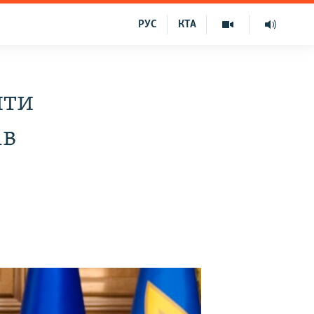
РУС
КТА
ити
ів