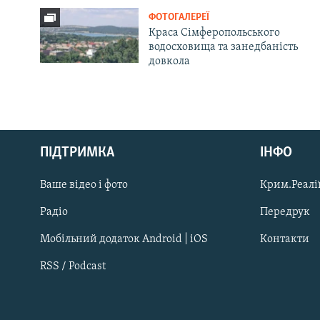
ФОТОГАЛЕРЕЇ
Краса Сімферопольського
водосховища та занедбаність
довкола
Русский
ПІДТРИМКА
ІНФО
Qırımtatar
Ваше відео і фото
Крим.Реалії
ДОЛУЧАЙСЯ!
Радіо
Передрук
Мобільний додаток Android | iOS
Контакти
RSS / Podcast
Усі сайти RFE/RL