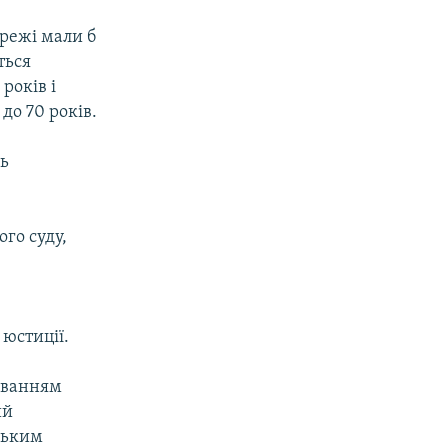
ережі мали б
ться
років і
до 70 років.
нь
го суду,
юстиції.
уванням
ий
ським