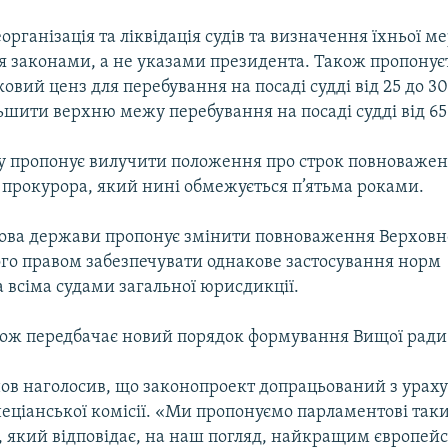
організація та ліквідація судів та визначення їхньої м
я законами, а не указами президента. Також пропонує
овий ценз для перебування на посаді судді від 25 до 30 
ьшити верхню межу перебування на посаді судді від 65 
у пропонує вилучити положення про строк повноваже
 прокурора, який нині обмежується п’ятьма роками.
олова держави пропонує змінити повноваження Верховно
го правом забезпечувати однакове застосування норм
 всіма судами загальної юрисдикції.
ож передбачає новий порядок формування Вищої ради 
ов наголосив, що законопроект допрацьований з урах
неціанської комісії. «Ми пропонуємо парламентові так
, який відповідає, на наш погляд, найкращим європей