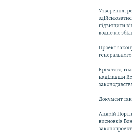
Утворення, ре
здійснюватис
підвищити вік
водночас збіл
Проект закон
генерального
Крім того, г
наділивши йо
законодавства
Документ так
Андрій Портн
висновків Ве
законопроект