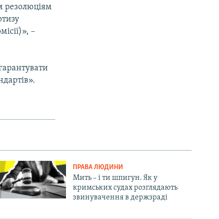
м резолюціям
ртизу
ісії)», –
 гарантувати
ндартів».
ПРАВА ЛЮДИНИ
Мить – і ти шпигун. Як у
кримських судах розглядають
звинувачення в держзраді