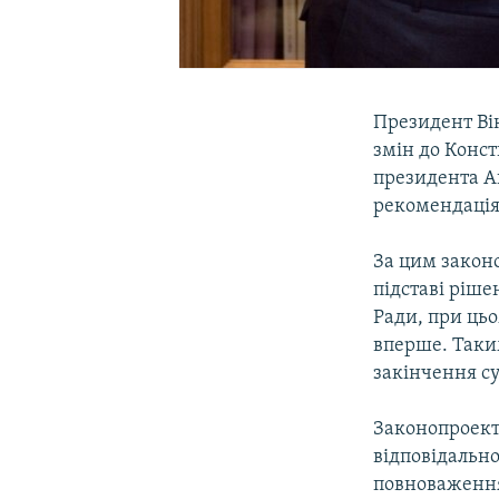
Президент Ві
змін до Конст
президента А
рекомендаціям
За цим закон
підставі ріше
Ради, при ць
вперше. Таким
закінчення су
Законопроект
відповідально
повноваження