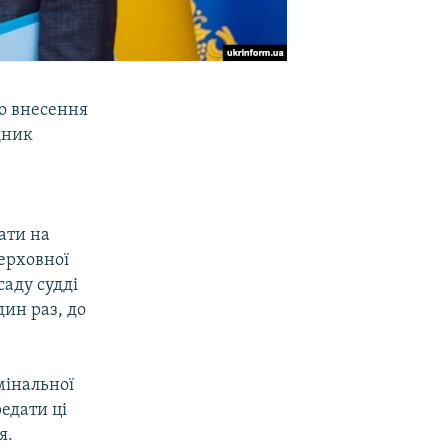
ро внесення
дник
ати на
Верховної
аду судді
дин раз, до
мінальної
редати ці
я.