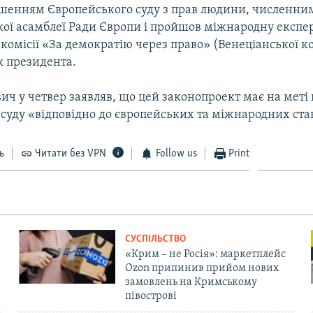
ішенням Європейського суду з прав людини, численни
ої асамблеї Ради Європи і пройшов міжнародну експе
комісії «За демократію через право» (Венеціанської ком
к президента.
ич у четвер заявляв, що цей законопроект має на меті
суду «відповідно до європейських та міжнародних ста
ь
Читати без VPN
Follow us
Print
СУСПІЛЬСТВО
«Крим – не Росія»: маркетплейс
Ozon припинив прийом нових
замовлень на Кримському
півострові