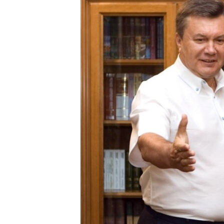
ВІДЕОУРОКИ «ELIFBE»
СВІДЧЕННЯ ОКУПАЦІЇ
УКРАЇНСЬКА ПРОБЛЕМА КРИМУ
ІНФОГРАФІКА