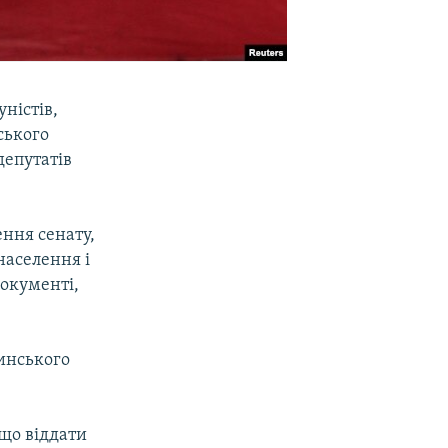
уністів,
ського
депутатів
ння сенату,
аселення і
документі,
инського
що віддати