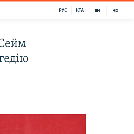
РУС
КТА
 Сейм
гедію