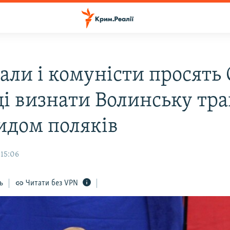
нали і комуністи просять
і визнати Волинську тра
идом поляків
 15:06
ь
Читати без VPN