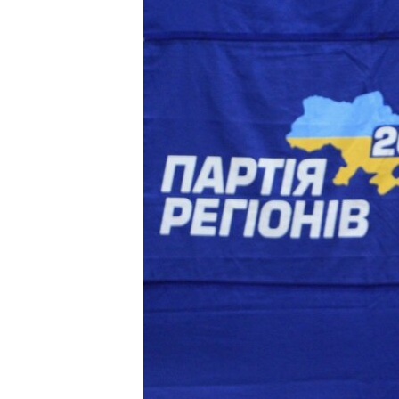
ВІДЕОУРОКИ «ELIFBE»
СВІДЧЕННЯ ОКУПАЦІЇ
УКРАЇНСЬКА ПРОБЛЕМА КРИМУ
ІНФОГРАФІКА