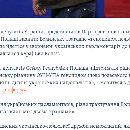
депутатів України, представників Партії регіонів і ком
 Польщі визнати Волинську трагедію «геноцидом поль
це йдеться у зверненні українських парламентарів до 
лка (спікера) Еви Копач.
, депутатів Сейму Республіки Польща, підтримати ріше
нську різанину ОУН-УПА геноцидом щодо польського н
инні діяння українських націоналістів», – мовиться в 
Укрінформ»
.
ня українських парламентарів, різне трактування Вол
иває клин між двома країнами».
іцнення українсько-польської дружби неможливий, як