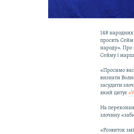
148 народних 
просять Сейм
народу». Про 
Сейму і марша
«Просимо вас
визнати Воли
засудити злоч
який цитує
«
На переконан
злочину «заб
«Розвиток зм