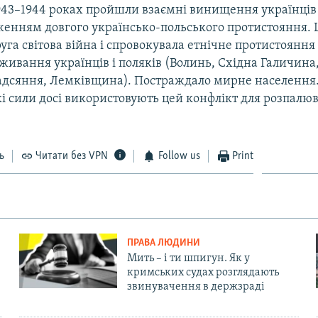
943–1944 роках пройшли взаємні винищення українців і
женням довгого українсько-польського протистояння. 
уга світова війна і спровокувала етнічне протистояння
оживання українців і поляків (Волинь, Східна Галичин
дсяння, Лемківщина). Постраждало мирне населення
кі сили досі використовують цей конфлікт для розпалю
ь
Читати без VPN
Follow us
Print
ПРАВА ЛЮДИНИ
Мить – і ти шпигун. Як у
кримських судах розглядають
звинувачення в держзраді