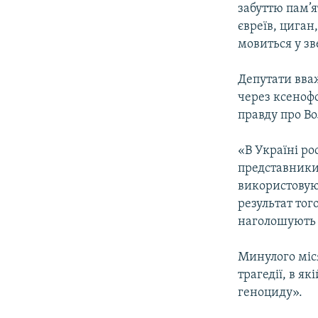
забуттю пам’я
євреїв, циган,
мовиться у зв
Депутати вваж
через ксенофо
правду про Во
«В Україні ро
представники 
використовую
результат тог
наголошують 
Минулого міся
трагедії, в я
геноциду».