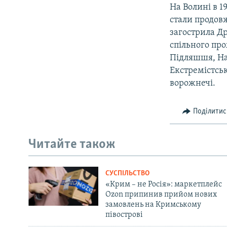
На Волині в 1
стали продов
загострила Др
спільного пр
Підляшшя, На
Екстремістсь
ворожнечі.
Поділитис
Читайте також
СУСПІЛЬСТВО
«Крим – не Росія»: маркетплейс
Ozon припинив прийом нових
замовлень на Кримському
півострові