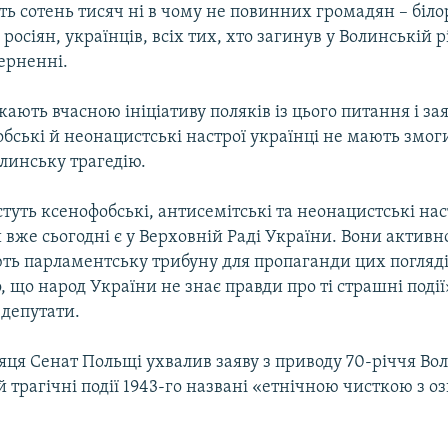
ть сотень тисяч ні в чому не повинних громадян – білор
 росіян, українців, всіх тих, хто загинув у Волинській р
ерненні.
ають вчасною ініціативу поляків із цього питання і за
бські й неонацистські настрої українці не мають змог
линську трагедію.
стуть ксенофобські, антисемітські та неонацистські наст
вже сьогодні є у Верховній Раді України. Вони активн
ть парламентську трибуну для пропаганди цих поглядів
о, що народ України не знає правди про ті страшні події»
депутати.
ця Сенат Польщі ухвалив заяву з приводу 70-річчя Во
кій трагічні події 1943-го названі «етнічною чисткою з 