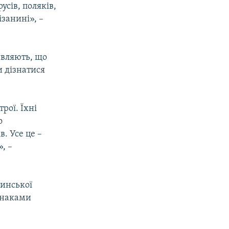
усів, поляків,
ізанині», –
являють, що
и дізнатися
рої. Їхні
о
. Усе це –
, –
линської
ознаками