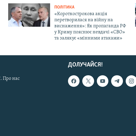
ПОЛІТИКА
«Короткострокова акція
перетворилася на війну на
виснаження»: Як пропаганда РФ
у Криму пояснює невдачі «СВО»
та залякує «мінними атаками»
ДОЛУЧАЙСЯ!
. Про нас