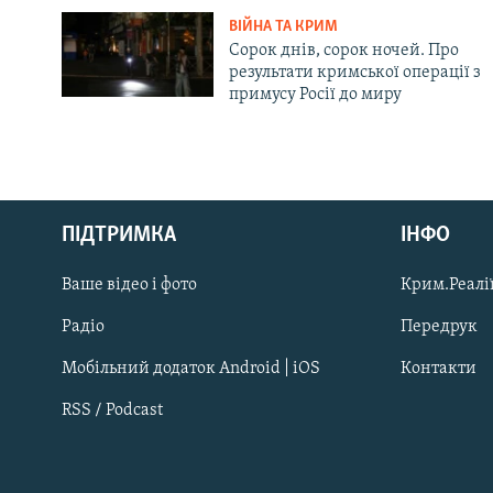
ВІЙНА ТА КРИМ
Сорок днів, сорок ночей. Про
результати кримської операції з
примусу Росії до миру
Русский
ПІДТРИМКА
ІНФО
Qırımtatar
Ваше відео і фото
Крим.Реалії
ДОЛУЧАЙСЯ!
Радіо
Передрук
Мобільний додаток Android | iOS
Контакти
RSS / Podcast
Усі сайти RFE/RL