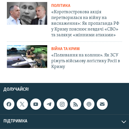
ПОЛІТИКА
«Короткострокова акція
перетворилася на війну на
виснаження»: Як пропаганда РФ
у Криму пояснює невдачі «СВО»
та залякує «мінними атаками»
ВІЙНА ТА КРИМ
«Полювання на колони». Як ЗСУ
ріжуть військову логістику Росії в
Криму
ДОЛУЧАЙСЯ!
ПІДТРИМКА