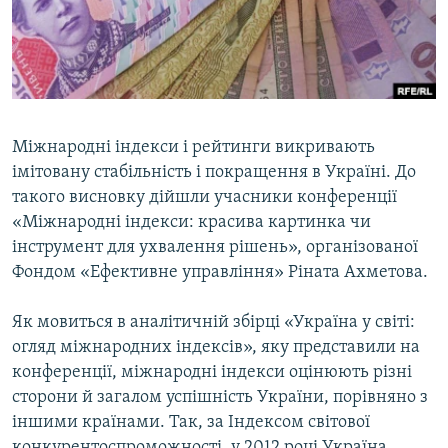
ВІДЕОУРОКИ «ELIFBE»
Русский
СВІДЧЕННЯ ОКУПАЦІЇ
Qırımtatar
УКРАЇНСЬКА ПРОБЛЕМА КРИМУ
ДОЛУЧАЙСЯ!
ІНФОГРАФІКА
Міжнародні індекси і рейтинги викривають
імітовану стабільність і покращення в Україні. До
такого висновку дійшли учасники конференції
Усі сайти RFE/RL
«Міжнародні індекси: красива картинка чи
інструмент для ухвалення рішень», організованої
Фондом «Ефективне управління» Ріната Ахметова.
Як мовиться в аналітичній збірці «Україна у світі:
огляд міжнародних індексів», яку представили на
конференції, міжнародні індекси оцінюють різні
сторони й загалом успішність України, порівняно з
іншими країнами. Так, за Індексом світової
конкурентоспроможності, у 2012 році Україна