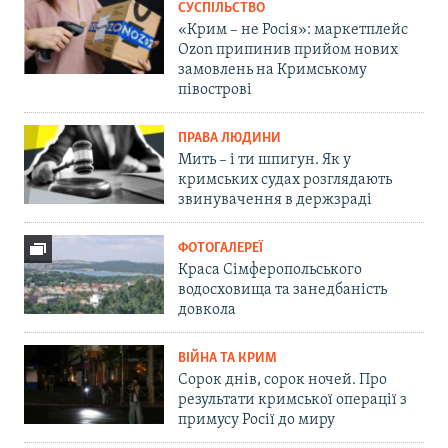
СУСПІЛЬСТВО
«Крим – не Росія»: маркетплейс
Ozon припинив прийом нових
замовлень на Кримському
півострові
ПРАВА ЛЮДИНИ
Мить – і ти шпигун. Як у
кримських судах розглядають
звинувачення в держзраді
ФОТОГАЛЕРЕЇ
Краса Сімферопольського
водосховища та занедбаність
довкола
ВІЙНА ТА КРИМ
Сорок днів, сорок ночей. Про
результати кримської операції з
примусу Росії до миру