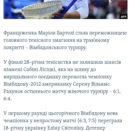
ВІДЕОУРОКИ «ELIFBE»
Русский
СВІДЧЕННЯ ОКУПАЦІЇ
Qırımtatar
УКРАЇНСЬКА ПРОБЛЕМА КРИМУ
Француженка Маріон Бартолі стала переможницею
ДОЛУЧАЙСЯ!
ІНФОГРАФІКА
головного тенісного змагання на трав’яному
покритті – Вімблдонського турніру.
У фіналі 28-річна тенісистка не залишила шансів
Усі сайти RFE/RL
німкені Сабіні Лісіцкі, яка на шляху до
вирішального поєдинку перемогла чемпонку
Вімблдону-2012 американку Серену Вільямс.
Рахунок останнього матчу жіночого турніру – 6:1,
6:4.
У першому раунді цьогорічного Вімблдону нова
чемпіонка у непростому матчі (6:3, 7:5) переграла
18-річну українку Еліну Світоліну. Дотепер