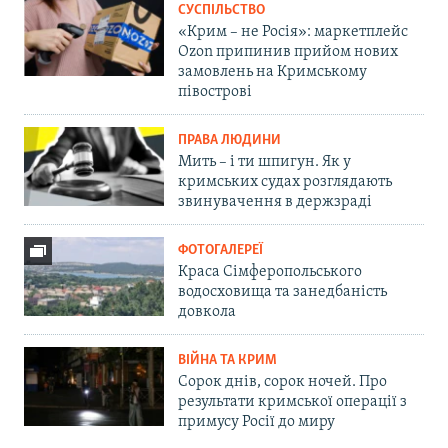
СУСПІЛЬСТВО
«Крим – не Росія»: маркетплейс
Ozon припинив прийом нових
замовлень на Кримському
півострові
ПРАВА ЛЮДИНИ
Мить – і ти шпигун. Як у
кримських судах розглядають
звинувачення в держзраді
ФОТОГАЛЕРЕЇ
Краса Сімферопольського
водосховища та занедбаність
довкола
ВІЙНА ТА КРИМ
Сорок днів, сорок ночей. Про
результати кримської операції з
примусу Росії до миру