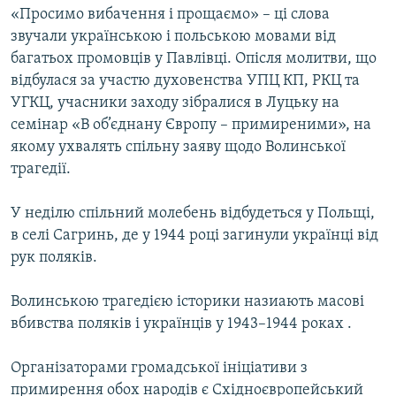
«Просимо вибачення і прощаємо» – ці слова
звучали українською і польською мовами від
багатьох промовців у Павлівці. Опісля молитви, що
відбулася за участю духовенства УПЦ КП, РКЦ та
УГКЦ, учасники заходу зібралися в Луцьку на
семінар «В об’єднану Європу – примиреними», на
якому ухвалять спільну заяву щодо Волинської
трагедії.
У неділю спільний молебень відбудеться у Польщі,
в селі Сагринь, де у 1944 році загинули українці від
рук поляків.
Волинською трагедією історики назиають масові
вбивства поляків і українців у 1943–1944 роках .
Організаторами громадської ініціативи з
примирення обох народів є Східноєвропейський