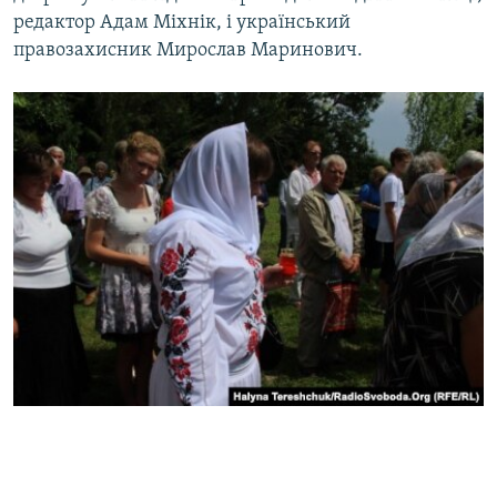
редактор Адам Міхнік, і український
правозахисник Мирослав Маринович.