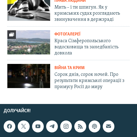
ПРАВА ЛЮДИНИ
Мить – і ти шпигун. Як у
кримських судах розглядають
звинувачення в держзраді
ФОТОГАЛЕРЕЇ
Краса Сімферопольського
водосховища та занедбаність
довкола
ВІЙНА ТА КРИМ
Сорок днів, сорок ночей. Про
результати кримської операції з
примусу Росії до миру
ДОЛУЧАЙСЯ!