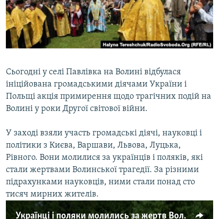
ВІДЕОУРОКИ «ELIFBE»
Русский
СВІДЧЕННЯ ОКУПАЦІЇ
Qırımtatar
УКРАЇНСЬКА ПРОБЛЕМА КРИМУ
ДОЛУЧАЙСЯ!
ІНФОГРАФІКА
Сьогодні у селі Павлівка на Волині відбулася
ініційована громадськими діячами України і
Польщі акція примирення щодо трагічних подій на
Усі сайти RFE/RL
Волині у роки Другої світової війни.
У заході взяли участь громадські діячі, науковці і
політики з Києва, Варшави, Львова, Луцька,
Рівного. Вони молилися за українців і поляків, які
стали жертвами Волинської трагедії. За різними
підрахунками науковців, ними стали понад сто
тисяч мирних жителів.
Українці і поляки молились за жертв Волинської трагедії