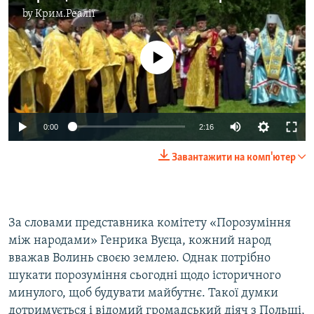
by
Крим.Реалії
No media source currently available
0:00
2:16
Завантажити на комп'ютер
За словами представника комітету «Порозуміння
між народами» Генрика Вуєца, кожний народ
вважав Волинь своєю землею. Однак потрібно
шукати порозуміння сьогодні щодо історичного
минулого, щоб будувати майбутнє. Такої думки
дотримується і відомий громадський діяч з Польщі,