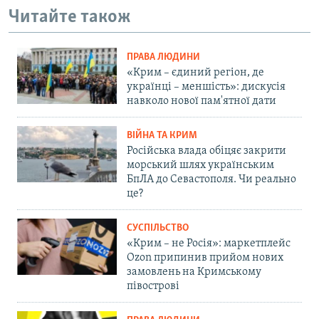
Читайте також
ПРАВА ЛЮДИНИ
«Крим – єдиний регіон, де
українці – меншість»: дискусія
навколо нової пам'ятної дати
ВІЙНА ТА КРИМ
Російська влада обіцяє закрити
морський шлях українським
БпЛА до Севастополя. Чи реально
це?
СУСПІЛЬСТВО
«Крим – не Росія»: маркетплейс
Ozon припинив прийом нових
замовлень на Кримському
півострові