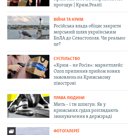
прогодує | Крим.Реалії
ВІЙНА ТА КРИМ
Російська влада обіцяє закрити
морський шлях українським
БпЛА до Севастополя. Чи реально
це?
СУСПІЛЬСТВО
«Крим – не Росія»: маркетплейс
Ozon припинив прийом нових
замовлень на Кримському
півострові
ПРАВА ЛЮДИНИ
Мить – і ти шпигун. Як у
кримських судах розглядають
звинувачення в держзраді
ФОТОГАЛЕРЕЇ