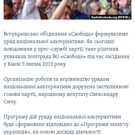
ВІДЕОУРОКИ «ELIFBE»
Русский
СВІДЧЕННЯ ОКУПАЦІЇ
Qırımtatar
УКРАЇНСЬКА ПРОБЛЕМА КРИМУ
Всеукраїнське об’єднання «Свобода» формуватиме
ДОЛУЧАЙСЯ!
ІНФОГРАФІКА
уряд національної альтернативи. Як сьогодні
повідомили у прес-службі партії, таке рішення
ухвалила політрада ВО «Свобода» під час засідання
у Києві 5 липня 2013 року.
Усі сайти RFE/RL
Організацію роботи та керівництво урядом
національної альтернативи доручено заступникові
голови партії, народному депутату Олександру
Сичу.
Програму дій уряду національної альтернативи
буде сформовано відповідно до «Програми захисту
українців», на основі досвіду діяльності