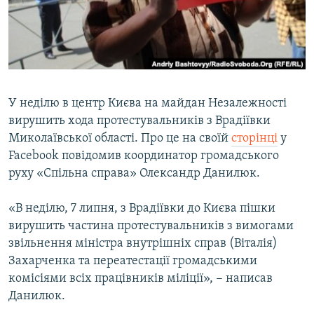
ВІДЕОУРОКИ «ELIFBE»
Русский
СВІДЧЕННЯ ОКУПАЦІЇ
Qırımtatar
УКРАЇНСЬКА ПРОБЛЕМА КРИМУ
ДОЛУЧАЙСЯ!
ІНФОГРАФІКА
У неділю в центр Києва на майдан Незалежності
вирушить хода протестувальників з Врадіївки
Миколаївської області. Про це на своїй
сторінці
у
Усі сайти RFE/RL
Facebook повідомив координатор громадського
руху «Спільна справа» Олександр Данилюк.
«В неділю, 7 липня, з Врадіївки до Києва пішки
вирушить частина протестувальників з вимогами
звільнення міністра внутрішніх справ (Віталія)
Захарченка та переатестації громадськими
комісіями всіх працівників міліції», − написав
Данилюк.