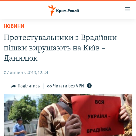
Доступність
посилання
Перейти
НОВИНИ
до
НОВИНИ
Протестувальники з Врадіївки
основного
ВОДА.КРИМ
матеріалу
пішки вирушають на Київ −
ВІДЕО ТА ФОТО
Перейти
Данилюк
до
ПОЛІТИКА
основної
07 липень 2013, 12:24
БЛОГИ
навігації
Перейти
Поділитись
Читати без VPN
ПОГЛЯД
до
ІНТЕРВ'Ю
пошуку
ВСЕ ЗА ДЕНЬ
СПЕЦПРОЕКТИ
ЯК ОБІЙТИ БЛОКУВАННЯ
ДЕПОРТАЦІЯ