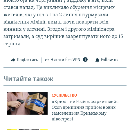
нібито був на чергуванні у відділку в ніч, коли
стався напад. Це викликало обурення місцевих
жителів, які у ніч з 1 на 2 липня штурмували
відділення міліції, вимагаючи покарати всіх
винних у злочині. Згодом і другого міліціонера
затримали, а суд вирішив заарештувати його до 15
серпня.
Поділитись
Читати без VPN
Follow us
Читайте також
СУСПІЛЬСТВО
«Крим – не Росія»: маркетплейс
Ozon припинив прийом нових
замовлень на Кримському
півострові