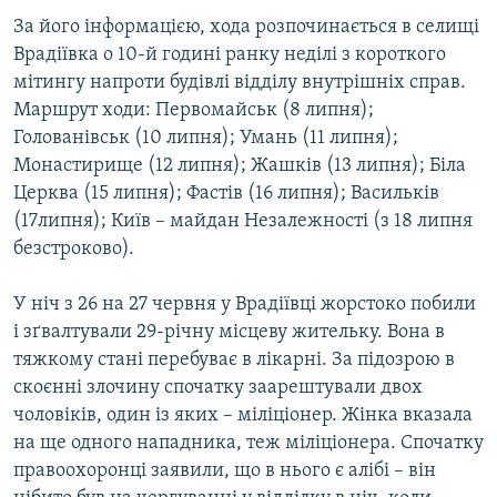
За його інформацією, хода розпочинається в селищі
Врадіївка о 10-й годині ранку неділі з короткого
мітингу напроти будівлі відділу внутрішніх справ.
Маршрут ходи: Первомайськ (8 липня);
Голованівськ (10 липня); Умань (11 липня);
Монастирище (12 липня); Жашків (13 липня); Біла
Церква (15 липня); Фастів (16 липня); Васильків
(17липня); Київ – майдан Незалежності (з 18 липня
безстроково).
У ніч з 26 на 27 червня у Врадіївці жорстоко побили
і зґвалтували 29-річну місцеву жительку. Вона в
тяжкому стані перебуває в лікарні. За підозрою в
скоєнні злочину спочатку заарештували двох
чоловіків, один із яких – міліціонер. Жінка вказала
на ще одного нападника, теж міліціонера. Спочатку
правоохоронці заявили, що в нього є алібі – він