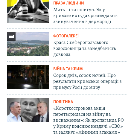
ПРАВА ЛЮДИНИ
Мить – і ти шпигун. Як у
кримських судах розглядають
звинувачення в держзраді
ФОТОГАЛЕРЕЇ
Краса Сімферопольського
водосховища та занедбаність
довкола
ВІЙНА ТА КРИМ
Сорок днів, сорок ночей. Про
результати кримської операції з
примусу Росії до миру
ПОЛІТИКА
«Короткострокова акція
перетворилася на війну на
виснаження»: Як пропаганда РФ
у Криму пояснює невдачі «СВО»
та залякує «мінними атаками»