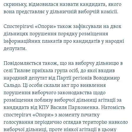
скриньку, відмовилася назвати кандидата, якого
вона представляє у дільничній виборчій комісії.
Спостерігачі «Опори» також зафіксували на двох
дільницях порушення порядку розміщення
інформаційних плакатів про кандидатів у народні
депутати.
Повідомляється також, що на виборчу дільницю в
селі Тилове приїхала група осіб, до якої входив
народний депутат від Партії регіонів Володимир
Сальдо. Ці особи склали акт про виявлення
порушення виборчого законодавства щодо
розміщення поблизу виборчої дільниці агітації за
кандидата від КПУ Василя Пархоменка. Натомість
спостерігач «Опори» з моменту початку
голосування періодично оглядав територію навколо
виборчої дільниці, проте ніякої агітації в цьому