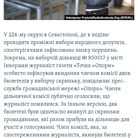
ВІДЕОУРОКИ «ELIFBE»
Русский
СВІДЧЕННЯ ОКУПАЦІЇ
Qırımtatar
УКРАЇНСЬКА ПРОБЛЕМА КРИМУ
У 224-му окрузі в Севастополі, де в неділю
ДОЛУЧАЙСЯ!
ІНФОГРАФІКА
проходять проміжні вибори народного депутата,
спостерігачами зафіксовано низку порушень.
Зокрема, на виборчій дільниці № 850017 у місті
Інкерман журналіст газети «Точка «Опори»
Усі сайти RFE/RL
особисто зафіксував вкидання членом комісії двох
бюлетенів у виборчу скриньку, повідомляє прес-
служба громадянської мережі «Опора». Члени
дільничної комісії публічно оголосили, що
журналіст помилився. За їхньою версією, два
бюлетені були одночасно вкинуті до скриньки
громадянами, які разом прибули на дільницю для
участі в голосуванні. Член комісії, яка, за
спостереженнями журналіста, вкинула бюлетені у