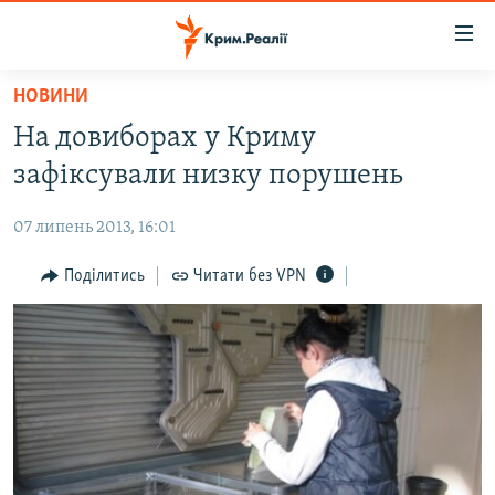
Доступність
посилання
Перейти
НОВИНИ
до
НОВИНИ
На довиборах у Криму
основного
ВОДА.КРИМ
матеріалу
зафіксували низку порушень
ВІДЕО ТА ФОТО
Перейти
до
07 липень 2013, 16:01
ПОЛІТИКА
основної
БЛОГИ
Поділитись
Читати без VPN
навігації
Перейти
ПОГЛЯД
до
ІНТЕРВ'Ю
пошуку
ВСЕ ЗА ДЕНЬ
СПЕЦПРОЕКТИ
ЯК ОБІЙТИ БЛОКУВАННЯ
ДЕПОРТАЦІЯ