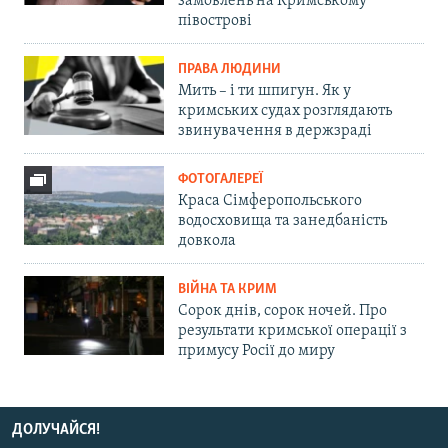
замовлень на Кримському
півострові
ПРАВА ЛЮДИНИ
Мить – і ти шпигун. Як у
кримських судах розглядають
звинувачення в держзраді
ФОТОГАЛЕРЕЇ
Краса Сімферопольського
водосховища та занедбаність
довкола
ВІЙНА ТА КРИМ
Сорок днів, сорок ночей. Про
результати кримської операції з
примусу Росії до миру
ДОЛУЧАЙСЯ!