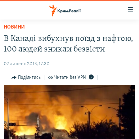
Доступність
посилання
Перейти
НОВИНИ
до
НОВИНИ
В Канаді вибухнув поїзд з нафтою,
основного
ВОДА.КРИМ
матеріалу
100 людей зникли безвісти
ВІДЕО ТА ФОТО
Перейти
до
07 липень 2013, 17:30
ПОЛІТИКА
основної
БЛОГИ
Поділитись
Читати без VPN
навігації
Перейти
ПОГЛЯД
до
ІНТЕРВ'Ю
пошуку
ВСЕ ЗА ДЕНЬ
СПЕЦПРОЕКТИ
ЯК ОБІЙТИ БЛОКУВАННЯ
ДЕПОРТАЦІЯ