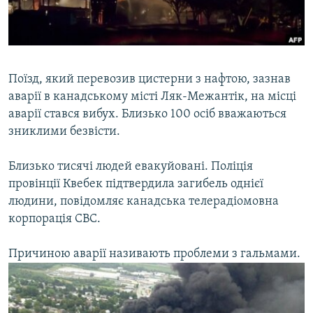
ВІДЕОУРОКИ «ELIFBE»
Русский
СВІДЧЕННЯ ОКУПАЦІЇ
Qırımtatar
УКРАЇНСЬКА ПРОБЛЕМА КРИМУ
Поїзд, який перевозив цистерни з нафтою, зазнав
ДОЛУЧАЙСЯ!
ІНФОГРАФІКА
аварії в канадському місті Ляк-Межантік, на місці
аварії стався вибух. Близько 100 осіб вважаються
зниклими безвісти.
Усі сайти RFE/RL
Близько тисячі людей евакуйовані. Поліція
провінції Квебек підтвердила загибель однієї
людини, повідомляє канадська телерадіомовна
корпорація CBC.
Причиною аварії називають проблеми з гальмами.