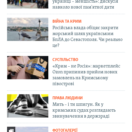
українці – меншість»: дискусія
навколо нової пам'ятної дати
ВІЙНА ТА КРИМ
Російська влада обіцяє закрити
морський шлях українським
БпЛА до Севастополя. Чи реально
це?
СУСПІЛЬСТВО
«Крим – не Росія»: маркетплейс
Ozon припинив прийом нових
замовлень на Кримському
півострові
ПРАВА ЛЮДИНИ
Мить – і ти шпигун. Як у
кримських судах розглядають
звинувачення в держзраді
ФОТОГАЛЕРЕЇ