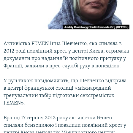
ВІДЕОУРОКИ «ELIFBE»
Русский
СВІДЧЕННЯ ОКУПАЦІЇ
Qırımtatar
УКРАЇНСЬКА ПРОБЛЕМА КРИМУ
ДОЛУЧАЙСЯ!
ІНФОГРАФІКА
Активістка FEMEN Інна Шевченко, яка спиляла в
2012 році поклінний хрест у центрі Києва, отримала
документи про надання їй політичного притулку у
Усі сайти RFE/RL
Франції, заявили в прес-службі руху в понеділок.
У русі також повідомляють, що Шевченко відкрила
в центрі французької столиці «міжнародний
тренувальний табір підготовки секстремісток
FEMEN».
Вранці 17 серпня 2012 року активістки Femen
спиляли бензопилою і повалили поклінний хрест у
центрі Києва неподалік Міжнародного центру