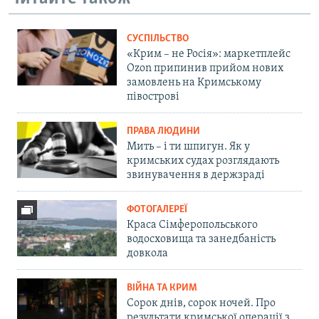
СУСПІЛЬСТВО
«Крим – не Росія»: маркетплейс
Ozon припинив прийом нових
замовлень на Кримському
півострові
ПРАВА ЛЮДИНИ
Мить – і ти шпигун. Як у
кримських судах розглядають
звинувачення в держзраді
ФОТОГАЛЕРЕЇ
Краса Сімферопольського
водосховища та занедбаність
довкола
ВІЙНА ТА КРИМ
Сорок днів, сорок ночей. Про
результати кримської операції з