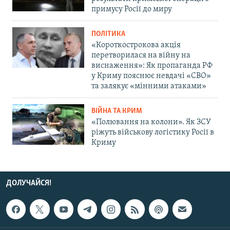
примусу Росії до миру
ПОЛІТИКА
«Короткострокова акція
перетворилася на війну на
виснаження»: Як пропаганда РФ
у Криму пояснює невдачі «СВО»
та залякує «мінними атаками»
ВІЙНА ТА КРИМ
«Полювання на колони». Як ЗСУ
ріжуть військову логістику Росії в
Криму
ДОЛУЧАЙСЯ!