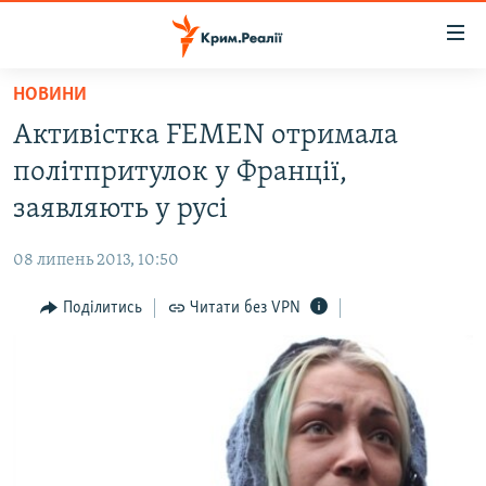
Доступність
посилання
Перейти
НОВИНИ
до
НОВИНИ
Активістка FEMEN отримала
основного
ВОДА.КРИМ
матеріалу
політпритулок у Франції,
ВІДЕО ТА ФОТО
Перейти
заявляють у русі
до
ПОЛІТИКА
основної
08 липень 2013, 10:50
БЛОГИ
навігації
Перейти
Поділитись
Читати без VPN
ПОГЛЯД
до
ІНТЕРВ'Ю
пошуку
ВСЕ ЗА ДЕНЬ
СПЕЦПРОЕКТИ
ЯК ОБІЙТИ БЛОКУВАННЯ
ДЕПОРТАЦІЯ