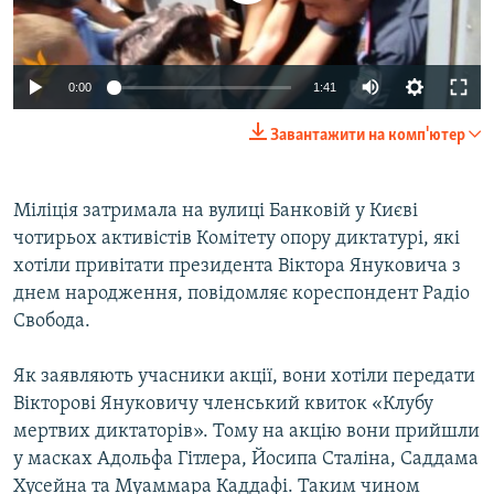
ВІДЕОУРОКИ «ELIFBE»
Русский
СВІДЧЕННЯ ОКУПАЦІЇ
Qırımtatar
0:00
1:41
УКРАЇНСЬКА ПРОБЛЕМА КРИМУ
Завантажити на комп'ютер
ДОЛУЧАЙСЯ!
ІНФОГРАФІКА
Міліція затримала на вулиці Банковій у Києві
чотирьох активістів Комітету опору диктатурі, які
Усі сайти RFE/RL
хотіли привітати президента Віктора Януковича з
днем народження, повідомляє кореспондент Радіо
Свобода.
Як заявляють учасники акції, вони хотіли передати
Вікторові Януковичу членський квиток «Клубу
мертвих диктаторів». Тому на акцію вони прийшли
у масках Адольфа Гітлера, Йосипа Сталіна, Саддама
Хусейна та Муаммара Каддафі. Таким чином