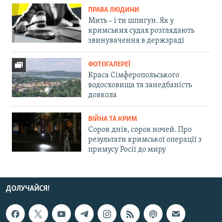
ПРАВА ЛЮДИНИ
Мить – і ти шпигун. Як у
кримських судах розглядають
звинувачення в держзраді
ФОТОГАЛЕРЕЇ
Краса Сімферопольського
водосховища та занедбаність
довкола
ВІЙНА ТА КРИМ
Сорок днів, сорок ночей. Про
результати кримської операції з
примусу Росії до миру
ДОЛУЧАЙСЯ!