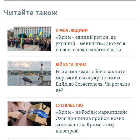
Читайте також
ПРАВА ЛЮДИНИ
«Крим – єдиний регіон, де
українці – меншість»: дискусія
навколо нової пам'ятної дати
ВІЙНА ТА КРИМ
Російська влада обіцяє закрити
морський шлях українським
БпЛА до Севастополя. Чи реально
це?
СУСПІЛЬСТВО
«Крим – не Росія»: маркетплейс
Ozon припинив прийом нових
замовлень на Кримському
півострові