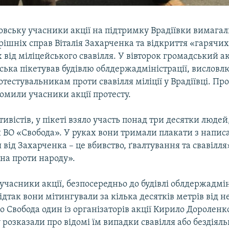
овську учасники акції на підтримку Врадіївки вимагал
рішніх справ Віталія Захарченка та відкриття «гарячих
від міліцейського свавілля. У вівторок громадський а
ська пікетував будівлю облдержадміністрації, вислов
тестувальникам проти свавілля міліції у Врадіївці. Про
омили учасники акції протесту.
ивістів, у пікеті взяло участь понад три десятки людей
 ВО «Свобода». У руках вони тримали плакати з напи
ід Захарченка – це вбивство, ґвалтування та свавілля
йна проти народу».
учасники акції, безпосередньо до будівлі облдержадміні
ідтак вони мітингували за кілька десятків метрів від не
о Свобода один із організаторів акції Кирило Дороленк
у розказали про відомі їм випадки свавілля або бездіяль