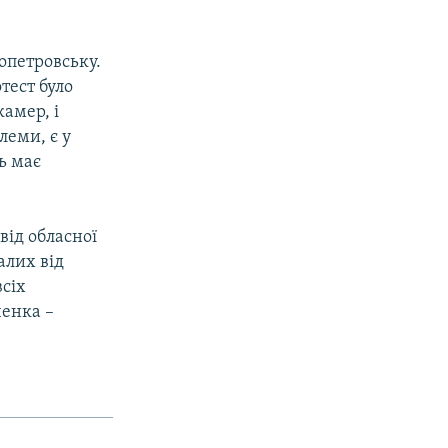
опетровську.
тест було
камер, і
леми, є у
ь має
від обласної
алих від
всіх
ченка –