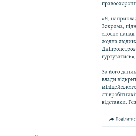
правоохоронн
«Я, наприклад
Зокрема, під
скоєно напад 
жодна людина 
Дніпропетровс
гуртуватись»,
За його даним
влади відкрит
міліцейського
співробітникі
відставки. Ре
Поділитис