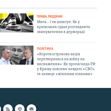
ПРАВА ЛЮДИНИ
Мить – і ти шпигун. Як у
кримських судах розглядають
звинувачення в держзраді
ПОЛІТИКА
«Короткострокова акція
перетворилася на війну на
виснаження»: Як пропаганда РФ
у Криму пояснює невдачі «СВО»
та залякує «мінними атаками»