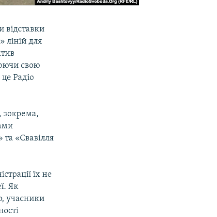
и відставки
» ліній для
ктив
люючи свою
 це Радіо
, зокрема,
сами
» та «Свавілля
страції їх не
ї. Як
о, учасники
ності