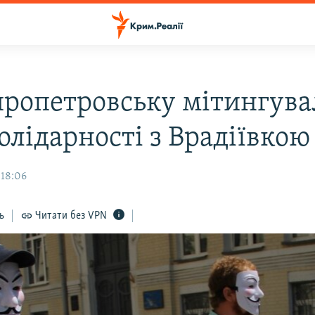
пропетровську мітингува
олідарності з Врадіївкою
 18:06
ь
Читати без VPN