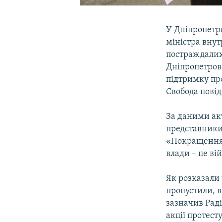
У Дніпропетр
міністра внут
постраждалих 
Дніпропетров
підтримку про
Свобода повід
За даними акт
представники
«Покращення в
влади – це ві
Як розказали 
пропустили, в
зазначив Раді
акції протест