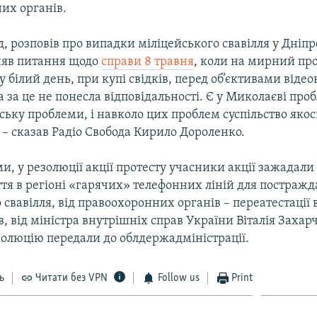
их органів.
, розповів про випадки міліцейського свавілля у Дніпр
няв питання щодо
справи 8 травня
, коли на мирний про
у білий день, при купі свідків, перед об’єктивами відео
за це не понесла відповідальності. Є у Миколаєві проб
ьку проблеми, і навколо цих проблем суспільство якос
 – сказав Радіо Свобода Кирило Дороленко.
и, у резолюції акції протесту учасники акції зажадали 
тя в регіоні «гарячих» телефонних ліній для постражд
 свавілля, від правоохоронних органів – переатестації 
в, від міністра внутрішніх справ України Віталія Захар
золюцію передали до облдержадміністрації.
ь
Читати без VPN
Follow us
Print