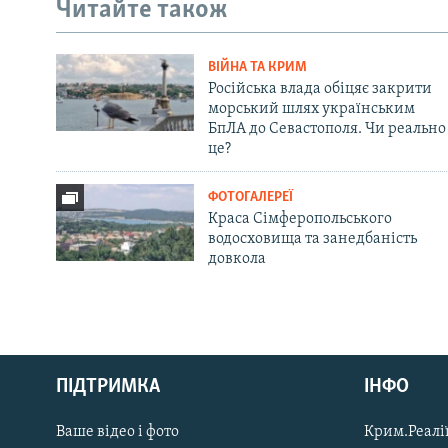
Читайте також
ВІЙНА ТА КРИМ
Російська влада обіцяє закрити
морський шлях українським
БпЛА до Севастополя. Чи реально
це?
ФОТОГАЛЕРЕЇ
Краса Сімферопольського
водосховища та занедбаність
довкола
Русский
ПІДТРИМКА
ІНФО
Qırımtatar
Ваше відео і фото
Крим.Реалії
ДОЛУЧАЙСЯ!