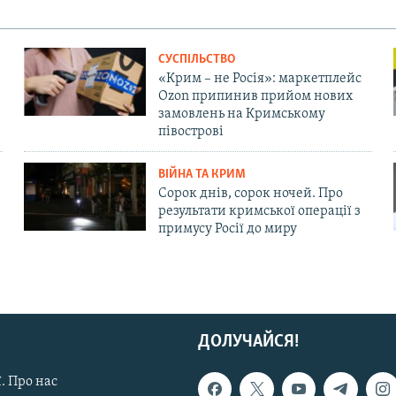
СУСПІЛЬСТВО
«Крим – не Росія»: маркетплейс
Ozon припинив прийом нових
замовлень на Кримському
півострові
ВІЙНА ТА КРИМ
Сорок днів, сорок ночей. Про
результати кримської операції з
примусу Росії до миру
ДОЛУЧАЙСЯ!
. Про нас