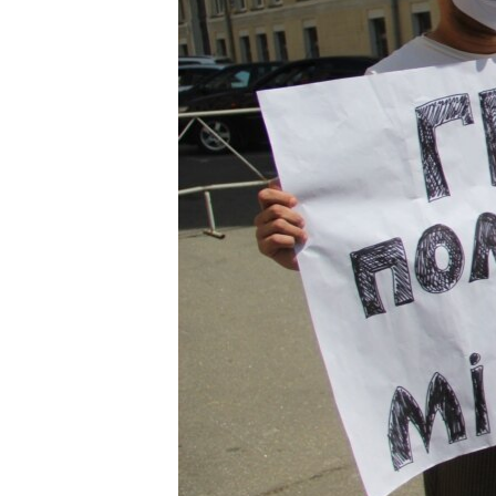
ВІДЕОУРОКИ «ELIFBE»
СВІДЧЕННЯ ОКУПАЦІЇ
УКРАЇНСЬКА ПРОБЛЕМА КРИМУ
ІНФОГРАФІКА