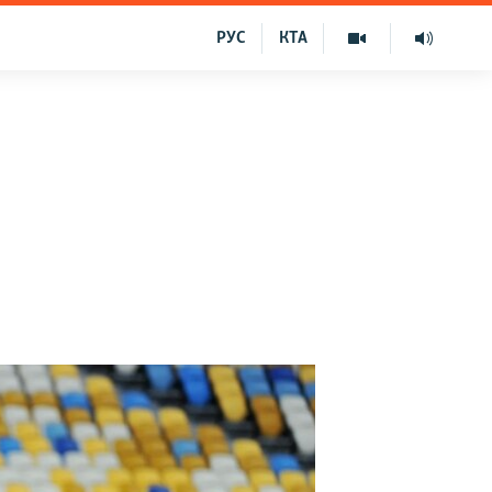
РУС
КТА