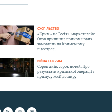
СУСПІЛЬСТВО
«Крим – не Росія»: маркетплейс
Ozon припинив прийом нових
замовлень на Кримському
півострові
ВІЙНА ТА КРИМ
Сорок днів, сорок ночей. Про
результати кримської операції з
примусу Росії до миру