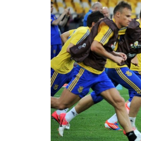
ВІДЕОУРОКИ «ELIFBE»
СВІДЧЕННЯ ОКУПАЦІЇ
УКРАЇНСЬКА ПРОБЛЕМА КРИМУ
ІНФОГРАФІКА