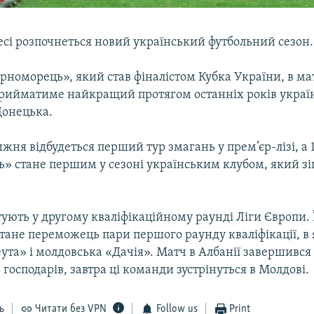
есі розпочнеться новий український футбольний сезон.
номорець», який став фіналістом Кубка України, в мат
рийматиме найкращий протягом останніх років україн
Донецька.
жня відбудеться перший тур змагань у прем’єр-лізі, а 
» стане першим у сезоні українським клубом, який зі
ують у другому кваліфікаційному раунді Ліги Європи. 
тане переможець пари першого раунду кваліфікації, в
ута» і молдовська «Дачія». Матч в Албанії завершився
ь господарів, завтра ці команди зустрінуться в Молдові.
ь
Читати без VPN
Follow us
Print