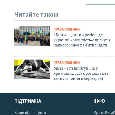
Читайте також
ПРАВА ЛЮДИНИ
«Крим – єдиний регіон, де
українці – меншість»: дискусія
навколо нової пам'ятної дати
ПРАВА ЛЮДИНИ
Мить – і ти шпигун. Як у
кримських судах розглядають
звинувачення в держзраді
Русский
ПІДТРИМКА
ІНФО
Qırımtatar
Ваше відео і фото
Крим.Реалії
ДОЛУЧАЙСЯ!