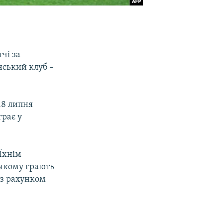
чі за
ський клуб –
18 липня
грає у
Їхнім
 якому грають
 з рахунком