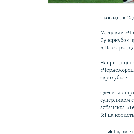
Сьогодні в Од
Місцевий «Чор
Суперкубок п
«Шахтар» із 
Наприкінці ти
«Чорноморець
єврокубках.
Одесити старт
суперником с
албанська «Те
3:1 на корист
Поділитис