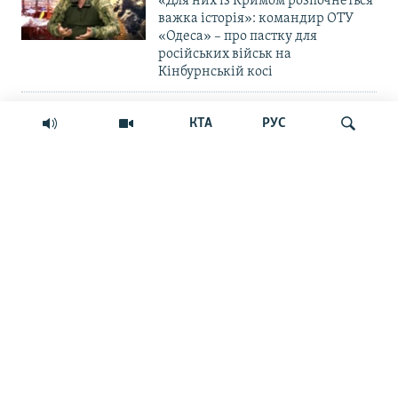
«Для них із Кримом розпочнеться
важка історія»: командир ОТУ
«Одеса» – про пастку для
російських військ на
Кінбурнській косі
ПРАВА ЛЮДИНИ
КТА
РУС
«Крим – єдиний регіон, де
українці – меншість»: дискусія
навколо нової пам'ятної дати
Шукати
ВІДЕО
Блокада без сухопутної операції:
Крим сам себе не заправить і не
прогодує | Крим.Реалії
ВІЙНА ТА КРИМ
Російська влада обіцяє закрити
морський шлях українським
БпЛА до Севастополя. Чи реально
це?