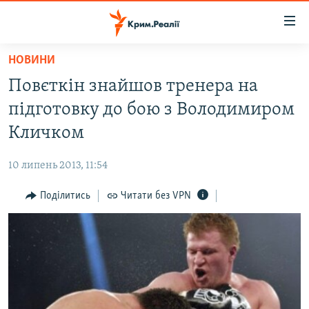
Доступність
посилання
Перейти
НОВИНИ
до
НОВИНИ
Повєткін знайшов тренера на
основного
ВОДА.КРИМ
матеріалу
підготовку до бою з Володимиром
ВІДЕО ТА ФОТО
Перейти
Кличком
до
ПОЛІТИКА
основної
10 липень 2013, 11:54
БЛОГИ
навігації
Перейти
Поділитись
Читати без VPN
ПОГЛЯД
до
ІНТЕРВ'Ю
пошуку
ВСЕ ЗА ДЕНЬ
СПЕЦПРОЕКТИ
ЯК ОБІЙТИ БЛОКУВАННЯ
ДЕПОРТАЦІЯ