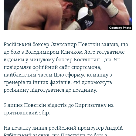
ВІДЕОУРОКИ «ELIFBE»
Русский
СВІДЧЕННЯ ОКУПАЦІЇ
Qırımtatar
УКРАЇНСЬКА ПРОБЛЕМА КРИМУ
ДОЛУЧАЙСЯ!
ІНФОГРАФІКА
Російський боксер Олександр Повєткін заявив, що
до бою з Володимиром Кличком його готуватиме
відомий у минулому боксер Костянтин Цзю. Як
Усі сайти RFE/RL
повідомляє офіційний сайт спортсмена,
найближчим часом Цзю сформує команду з
тренерів та інших фахівців, які допоможуть
росіянину підготуватися до поєдинку.
9 липня Повєткін відлетів до Киргизстану на
тритижневий збір.
На початку липня російський промоутер Андрій
Рябінський заявив, що Повєткіна до бою з