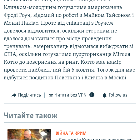
Кличком-молодшим готуватиме американець
Фреді Роуч, відомий по роботі з Майком Тайсоном і
Менні Пакіао. Проте від співпраці з Роучем
довелося відмовитися, оскільки сторонам не
вдалося домовитися про місце проведення
тренувань. Американець відмовився виїжджати зі
США, оскільки готуватиме пуерториканця Мігеля
Котто до повернення на ринг. Котто має намір
провести найближчий бій 5 жовтня. Того ж дня має
відбутися поєдинок Повєткіна і Кличка в Москві.
Поділитись
Читати без VPN
Follow us
Читайте також
ВІЙНА ТА КРИМ