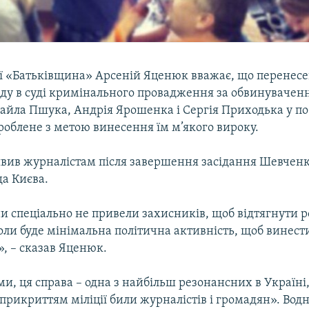
ії «Батьківщина» Арсеній Яценюк вважає, що перенесе
яду в суді кримінального провадження за обвинуваче
айла Пшука, Андрія Ярошенка і Сергія Приходька у по
роблене з метою винесення їм м’якого вироку.
аявив журналістам після завершення засідання Шевченк
да Києва.
и спеціально не привели захисників, щоб відтягнути р
коли буде мінімальна політична активність, щоб винес
, – сказав Яценюк.
ми, ця справа – одна з найбільш резонансних в Україні
прикриттям міліції били журналістів і громадян». Во