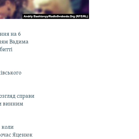
ння на 6
нням Вадима
битті
івського
озгляд справи
ти винним
, коли
дночас Яценюк