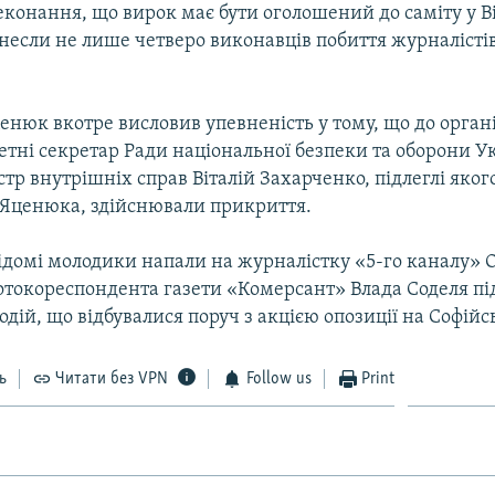
еконання, що вирок має бути оголошений до саміту у В
если не лише четверо виконавців побиття журналістів,
нюк вкотре висловив упевненість у тому, що до органі
етні секретар Ради національної безпеки та оборони У
стр внутрішніх справ Віталій Захарченко, підлеглі якого
Яценюка, здійснювали прикриття.
ідомі молодики напали на журналістку «5-го каналу» 
отокореспондента газети «Комерсант» Влада Соделя пі
одій, що відбувалися поруч з акцією опозиції на Софійс
ь
Читати без VPN
Follow us
Print