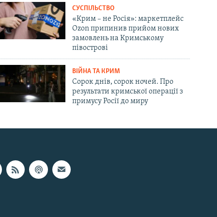
СУСПІЛЬСТВО
«Крим – не Росія»: маркетплейс
Ozon припинив прийом нових
замовлень на Кримському
півострові
ВІЙНА ТА КРИМ
Сорок днів, сорок ночей. Про
результати кримської операції з
примусу Росії до миру