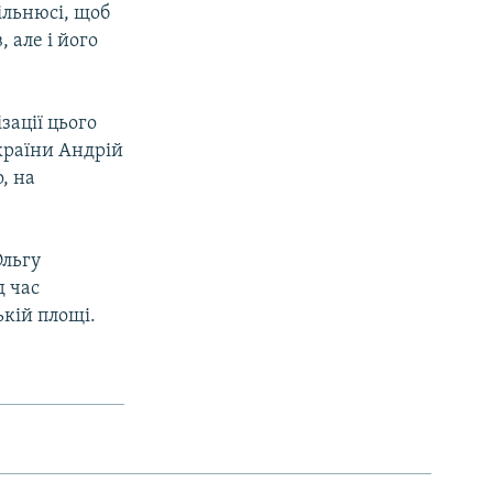
ільнюсі, щоб
 але і його
зації цього
країни Андрій
, на
Ольгу
д час
ькій площі.