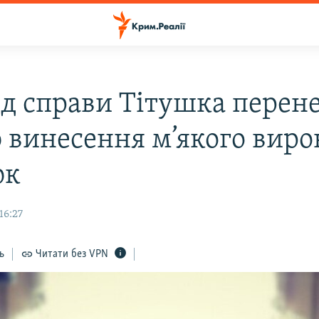
яд справи Тітушка перене
 винесення м’якого виро
юк
16:27
ь
Читати без VPN