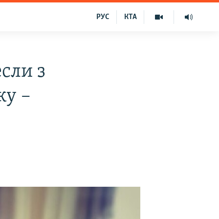
РУС
КТА
сли з
ку –