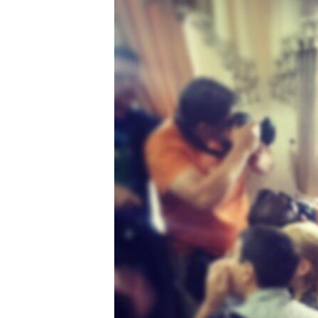
ВІДЕОУРОКИ «ELIFBE»
СВІДЧЕННЯ ОКУПАЦІЇ
УКРАЇНСЬКА ПРОБЛЕМА КРИМУ
ІНФОГРАФІКА