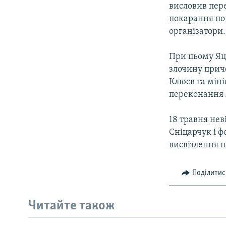
висловив пер
покарання пон
організатори.
При цьому Яце
злочину прич
Клюєв та міні
переконання 
18 травня нев
Сніцарчук і ф
висвітлення п
Поділитис
Читайте також