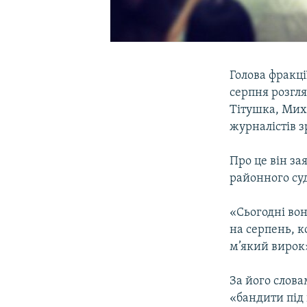
Голова фракц
серпня розгл
Тітушка, Мих
журналістів з
Про це він з
районного су
«Сьогодні вон
на серпень, 
м’який вирок»
За його слова
«бандити під 