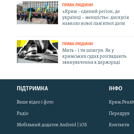
ПРАВА ЛЮДИНИ
«Крим – єдиний регіон, де
українці – меншість»: дискусія
навколо нової пам'ятної дати
ПРАВА ЛЮДИНИ
Мить – і ти шпигун. Як у
кримських судах розглядають
звинувачення в держзраді
Русский
ПІДТРИМКА
ІНФО
Qırımtatar
Ваше відео і фото
Крим.Реалії
ДОЛУЧАЙСЯ!
Радіо
Передрук
Мобільний додаток Android | iOS
Контакти