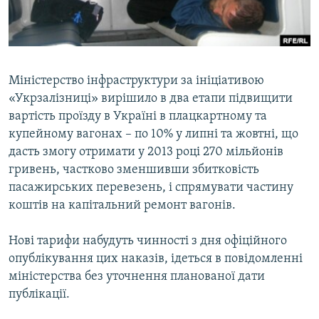
ВІДЕОУРОКИ «ELIFBE»
Русский
СВІДЧЕННЯ ОКУПАЦІЇ
Qırımtatar
УКРАЇНСЬКА ПРОБЛЕМА КРИМУ
Міністерство інфраструктури за ініціативою
ДОЛУЧАЙСЯ!
ІНФОГРАФІКА
«Укрзалізниці» вирішило в два етапи підвищити
вартість проїзду в Україні в плацкартному та
купейному вагонах – по 10% у липні та жовтні, що
дасть змогу отримати у 2013 році 270 мільйонів
Усі сайти RFE/RL
гривень, частково зменшивши збитковість
пасажирських перевезень, і спрямувати частину
коштів на капітальний ремонт вагонів.
Нові тарифи набудуть чинності з дня офіційного
опублікування цих наказів, ідеться в повідомленні
міністерства без уточнення планованої дати
публікації.