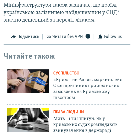
Мінінфраструктури також зазначає, що проїзд
українською залізницею найдешевший у СНД і
значно дешевший за переліт літаком.
Поділитись
Читати без VPN
Follow us
Читайте також
СУСПІЛЬСТВО
«Крим – не Росія»: маркетплейс
Ozon припинив прийом нових
замовлень на Кримському
півострові
ПРАВА ЛЮДИНИ
Мить – і ти шпигун. Як у
кримських судах розглядають
звинувачення в держзраді