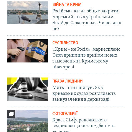
ВІЙНА ТА КРИМ
Російська влада обіцяє закрити
морський шлях українським
БпЛА до Севастополя. Чи реально
це?
СУСПІЛЬСТВО
«Крим – не Росія»: маркетплейс
Ozon припинив прийом нових
замовлень на Кримському
півострові
ПРАВА ЛЮДИНИ
Мить – і ти шпигун. Як у
кримських судах розглядають
звинувачення в держзраді
ФОТОГАЛЕРЕЇ
Краса Сімферопольського
водосховища та занедбаність