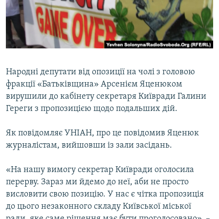
ВІДЕОУРОКИ «ELIFBE»
Русский
СВІДЧЕННЯ ОКУПАЦІЇ
Qırımtatar
УКРАЇНСЬКА ПРОБЛЕМА КРИМУ
ДОЛУЧАЙСЯ!
ІНФОГРАФІКА
Народні депутати від опозиції на чолі з головою
фракції «Батьківщина» Арсенієм Яценюком
вирушили до кабінету секретаря Київради Галини
Усі сайти RFE/RL
Гереги з пропозицією щодо подальших дій.
Як повідомляє УНІАН, про це повідомив Яценюк
журналістам, вийшовши із зали засідань.
«На нашу вимогу секретар Київради оголосила
перерву. Зараз ми йдемо до неї, аби не просто
висловити свою позицію. У нас є чітка пропозиція
до цього незаконного складу Київської міської
ради, яке саме рішення має бути проголосовано», –