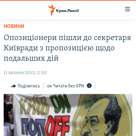
Доступність
посилання
Перейти
НОВИНИ
до
НОВИНИ
Опозиціонери пішли до секретаря
основного
ВОДА.КРИМ
матеріалу
Київради з пропозицією щодо
ВІДЕО ТА ФОТО
Перейти
подальших дій
до
ПОЛІТИКА
основної
11 липень 2013, 11:50
БЛОГИ
навігації
Перейти
Поділитись
Читати без VPN
ПОГЛЯД
до
ІНТЕРВ'Ю
пошуку
ВСЕ ЗА ДЕНЬ
СПЕЦПРОЕКТИ
ЯК ОБІЙТИ БЛОКУВАННЯ
ДЕПОРТАЦІЯ