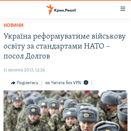
Доступність
посилання
Перейти
НОВИНИ
до
НОВИНИ
Україна реформуватиме військову
основного
ВОДА.КРИМ
матеріалу
освіту за стандартами НАТО –
ВІДЕО ТА ФОТО
Перейти
посол Долгов
до
ПОЛІТИКА
основної
11 липень 2013, 12:26
БЛОГИ
навігації
Перейти
Поділитись
Читати без VPN
ПОГЛЯД
до
ІНТЕРВ'Ю
пошуку
ВСЕ ЗА ДЕНЬ
СПЕЦПРОЕКТИ
ЯК ОБІЙТИ БЛОКУВАННЯ
ДЕПОРТАЦІЯ