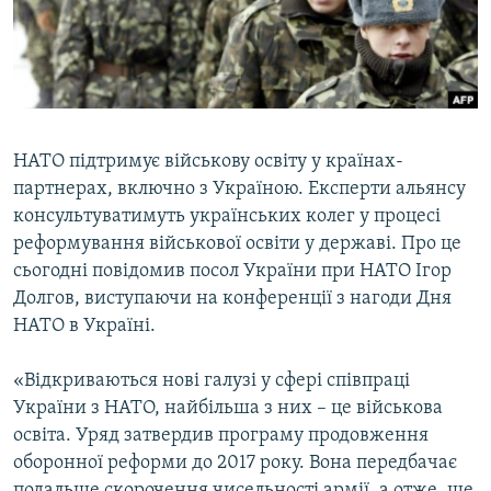
ВІДЕОУРОКИ «ELIFBE»
Русский
СВІДЧЕННЯ ОКУПАЦІЇ
Qırımtatar
УКРАЇНСЬКА ПРОБЛЕМА КРИМУ
ДОЛУЧАЙСЯ!
ІНФОГРАФІКА
НАТО підтримує військову освіту у країнах-
партнерах, включно з Україною. Експерти альянсу
консультуватимуть українських колег у процесі
Усі сайти RFE/RL
реформування військової освіти у державі. Про це
сьогодні повідомив посол України при НАТО Ігор
Долгов, виступаючи на конференції з нагоди Дня
НАТО в Україні.
«Відкриваються нові галузі у сфері співпраці
України з НАТО, найбільша з них – це військова
освіта. Уряд затвердив програму продовження
оборонної реформи до 2017 року. Вона передбачає
подальше скорочення чисельності армії, а отже, ще