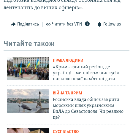
підготовка командного складу Збройних сил від
лейтенантів до вищих офіцерів».
Поділитись
Читати без VPN
Follow us
Читайте також
ПРАВА ЛЮДИНИ
«Крим – єдиний регіон, де
українці – меншість»: дискусія
навколо нової пам'ятної дати
ВІЙНА ТА КРИМ
Російська влада обіцяє закрити
морський шлях українським
БпЛА до Севастополя. Чи реально
це?
СУСПІЛЬСТВО