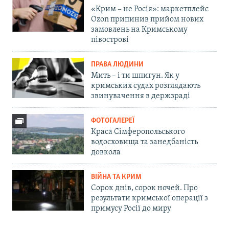
«Крим – не Росія»: маркетплейс
Ozon припинив прийом нових
замовлень на Кримському
півострові
ПРАВА ЛЮДИНИ
Мить – і ти шпигун. Як у
кримських судах розглядають
звинувачення в держзраді
ФОТОГАЛЕРЕЇ
Краса Сімферопольського
водосховища та занедбаність
довкола
ВІЙНА ТА КРИМ
Сорок днів, сорок ночей. Про
результати кримської операції з
примусу Росії до миру