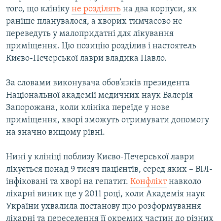
того, що клініку
не розділять
на два корпуси, як
раніше планувалося, а хворих тимчасово не
переведуть у малопридатні для лікування
приміщення. Цю позицію розділив і настоятель
Києво-Печерської лаври владика Павло.
За словами виконувача обов’язків президента
Національної академії медичних наук Валерія
Запорожана, коли клініка переїде у нове
приміщення, хворі зможуть отримувати допомогу
на значно вищому рівні.
Нині у клініці поблизу Києво-Печерської лаври
лікується понад 9 тисяч пацієнтів, серед яких – ВІЛ-
інфіковані та хворі на гепатит.
Конфлікт
навколо
лікарні виник ще у 2011 році, коли Академія наук
України ухвалила постанову про розформування
лікарні та переселення її окремих частин до різних