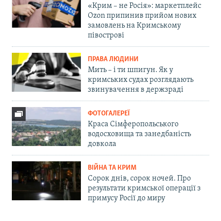
«Крим – не Росія»: маркетплейс
Ozon припинив прийом нових
замовлень на Кримському
півострові
ПРАВА ЛЮДИНИ
Мить – і ти шпигун. Як у
кримських судах розглядають
звинувачення в держзраді
ФОТОГАЛЕРЕЇ
Краса Сімферопольського
водосховища та занедбаність
довкола
ВІЙНА ТА КРИМ
Сорок днів, сорок ночей. Про
результати кримської операції з
примусу Росії до миру