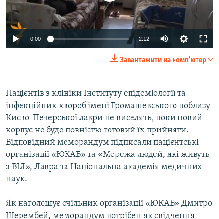
ВІДЕОУРОКИ «ELIFBE»
Русский
СВІДЧЕННЯ ОКУПАЦІЇ
Qırımtatar
0:00
2:12
УКРАЇНСЬКА ПРОБЛЕМА КРИМУ
Завантажити на комп'ютер
ДОЛУЧАЙСЯ!
ІНФОГРАФІКА
Пацієнтів з клініки Інституту епідеміології та
інфекційних хвороб імені Громашевського поблизу
Усі сайти RFE/RL
Києво-Печерської лаври не виселять, поки новий
корпус не буде повністю готовий їх прийняти.
Відповідний меморандум підписали пацієнтські
організації «ЮКАБ» та «Мережа людей, які живуть
з ВІЛ», Лавра та Національна академія медичних
наук.
Як наголошує очільник організації «ЮКАБ» Дмитро
Шерембей, меморандум потрібен як свідчення