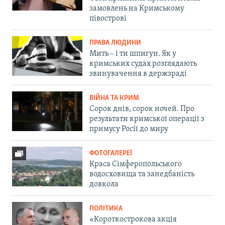
замовлень на Кримському
півострові
ПРАВА ЛЮДИНИ
Мить – і ти шпигун. Як у
кримських судах розглядають
звинувачення в держзраді
ВІЙНА ТА КРИМ
Сорок днів, сорок ночей. Про
результати кримської операції з
примусу Росії до миру
ФОТОГАЛЕРЕЇ
Краса Сімферопольського
водосховища та занедбаність
довкола
ПОЛІТИКА
«Короткострокова акція