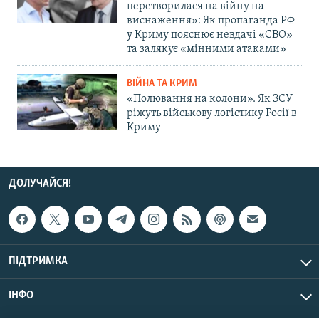
перетворилася на війну на
виснаження»: Як пропаганда РФ
у Криму пояснює невдачі «СВО»
та залякує «мінними атаками»
ВІЙНА ТА КРИМ
«Полювання на колони». Як ЗСУ
ріжуть військову логістику Росії в
Криму
ДОЛУЧАЙСЯ!
ПІДТРИМКА
ІНФО