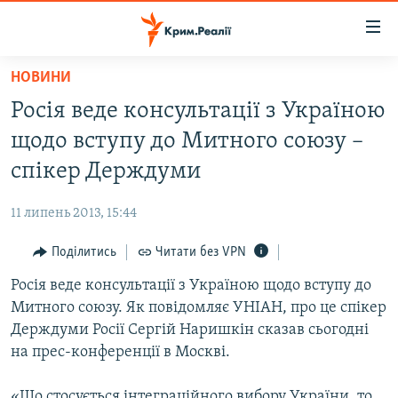
Доступність
посилання
Перейти
НОВИНИ
до
НОВИНИ
Росія веде консультації з Україною
основного
ВОДА.КРИМ
матеріалу
щодо вступу до Митного союзу –
ВІДЕО ТА ФОТО
Перейти
спікер Держдуми
до
ПОЛІТИКА
основної
11 липень 2013, 15:44
БЛОГИ
навігації
Перейти
Поділитись
Читати без VPN
ПОГЛЯД
до
Росія веде консультації з Україною щодо вступу до
ІНТЕРВ'Ю
пошуку
Митного союзу. Як повідомляє УНІАН, про це спікер
ВСЕ ЗА ДЕНЬ
Держдуми Росії Сергій Наришкін сказав сьогодні
СПЕЦПРОЕКТИ
на прес-конференції в Москві.
ЯК ОБІЙТИ БЛОКУВАННЯ
ДЕПОРТАЦІЯ
«Що стосується інтеграційного вибору України, то