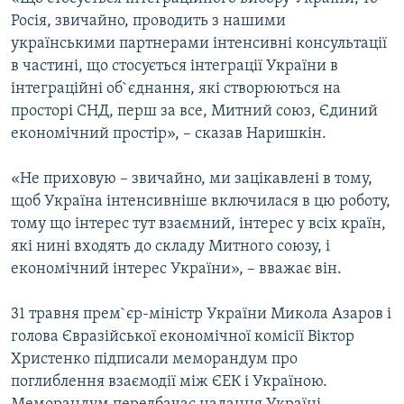
ВІДЕОУРОКИ «ELIFBE»
Росія, звичайно, проводить з нашими
Русский
українськими партнерами інтенсивні консультації
СВІДЧЕННЯ ОКУПАЦІЇ
Qırımtatar
в частині, що стосується інтеграції України в
УКРАЇНСЬКА ПРОБЛЕМА КРИМУ
інтеграційні об`єднання, які створюються на
просторі СНД, перш за все, Митний союз, Єдиний
ДОЛУЧАЙСЯ!
ІНФОГРАФІКА
економічний простір», – сказав Наришкін.
«Не приховую – звичайно, ми зацікавлені в тому,
Усі сайти RFE/RL
щоб Україна інтенсивніше включилася в цю роботу,
тому що інтерес тут взаємний, інтерес у всіх країн,
які нині входять до складу Митного союзу, і
економічний інтерес України», – вважає він.
31 травня прем`єр-міністр України Микола Азаров і
голова Євразійської економічної комісії Віктор
Христенко підписали меморандум про
поглиблення взаємодії між ЄЕК і Україною.