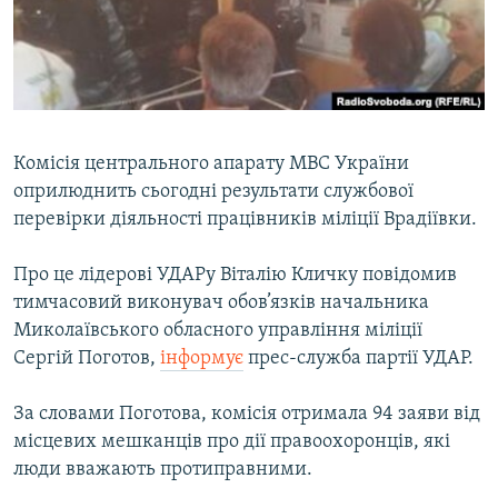
ВІДЕОУРОКИ «ELIFBE»
Русский
СВІДЧЕННЯ ОКУПАЦІЇ
Qırımtatar
УКРАЇНСЬКА ПРОБЛЕМА КРИМУ
ДОЛУЧАЙСЯ!
ІНФОГРАФІКА
Комісія центрального апарату МВС України
оприлюднить сьогодні результати службової
перевірки діяльності працівників міліції Врадіївки.
Усі сайти RFE/RL
Про це лідерові УДАРу Віталію Кличку повідомив
тимчасовий виконувач обов’язків начальника
Миколаївського обласного управління міліції
Сергій Поготов,
інформує
прес-служба партії УДАР.
За словами Поготова, комісія отримала 94 заяви від
місцевих мешканців про дії правоохоронців, які
люди вважають протиправними.