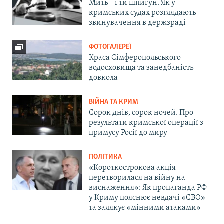
Мить – і ти шпигун. Як у
кримських судах розглядають
звинувачення в держзраді
ФОТОГАЛЕРЕЇ
Краса Сімферопольського
водосховища та занедбаність
довкола
ВІЙНА ТА КРИМ
Сорок днів, сорок ночей. Про
результати кримської операції з
примусу Росії до миру
ПОЛІТИКА
«Короткострокова акція
перетворилася на війну на
виснаження»: Як пропаганда РФ
у Криму пояснює невдачі «СВО»
та залякує «мінними атаками»