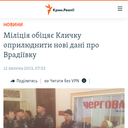
Доступність
посилання
Перейти
НОВИНИ
до
НОВИНИ
Міліція обіцяє Кличку
основного
ВОДА.КРИМ
матеріалу
оприлюднити нові дані про
ВІДЕО ТА ФОТО
Перейти
Врадіївку
до
ПОЛІТИКА
основної
12 липень 2013, 07:53
БЛОГИ
навігації
Перейти
Поділитись
Читати без VPN
ПОГЛЯД
до
ІНТЕРВ'Ю
пошуку
ВСЕ ЗА ДЕНЬ
СПЕЦПРОЕКТИ
ЯК ОБІЙТИ БЛОКУВАННЯ
ДЕПОРТАЦІЯ