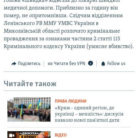
голови «швидка» відвезла до Лікарні швидкої
медичної допомоги. Приблизно за годину він
помер, не опритомнівши. Слідчим відділенням
Ленінського РВ ММУ УМВС України в
Миколаївській області розпочато кримінальне
провадження за ознаками частини 2 статті 115
Кримінального кодексу України (умисне вбивство).
Поділитись
Читати без VPN
Follow us
Читайте також
ПРАВА ЛЮДИНИ
«Крим – єдиний регіон, де
українці – меншість»: дискусія
навколо нової пам'ятної дати
ВІДЕО