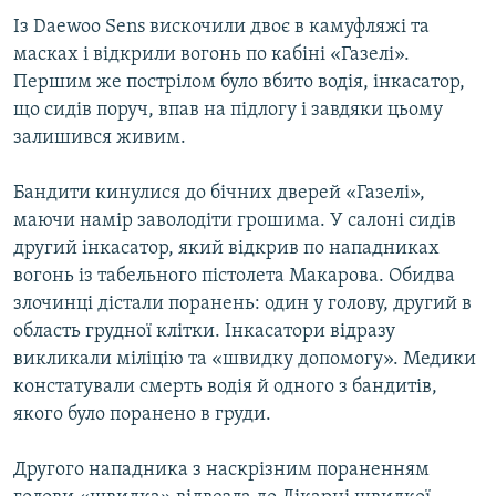
Із Daewoo Sens вискочили двоє в камуфляжі та
масках і відкрили вогонь по кабіні «Газелі».
Першим же пострілом було вбито водія, інкасатор,
що сидів поруч, впав на підлогу і завдяки цьому
залишився живим.
Бандити кинулися до бічних дверей «Газелі»,
маючи намір заволодіти грошима. У салоні сидів
другий інкасатор, який відкрив по нападниках
вогонь із табельного пістолета Макарова. Обидва
злочинці дістали поранень: один у голову, другий в
область грудної клітки. Інкасатори відразу
викликали міліцію та «швидку допомогу». Медики
констатували смерть водія й одного з бандитів,
якого було поранено в груди.
Другого нападника з наскрізним пораненням