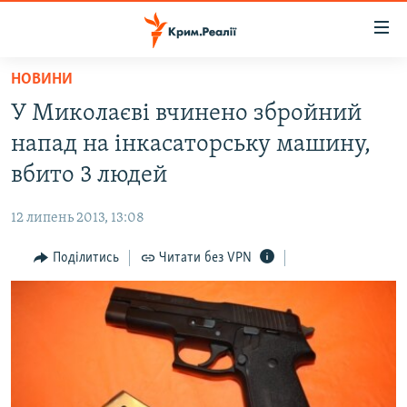
Доступність
посилання
Перейти
НОВИНИ
до
НОВИНИ
У Миколаєві вчинено збройний
основного
ВОДА.КРИМ
матеріалу
напад на інкасаторську машину,
ВІДЕО ТА ФОТО
Перейти
вбито 3 людей
до
ПОЛІТИКА
основної
12 липень 2013, 13:08
БЛОГИ
навігації
Перейти
Поділитись
Читати без VPN
ПОГЛЯД
до
ІНТЕРВ'Ю
пошуку
ВСЕ ЗА ДЕНЬ
СПЕЦПРОЕКТИ
ЯК ОБІЙТИ БЛОКУВАННЯ
ДЕПОРТАЦІЯ