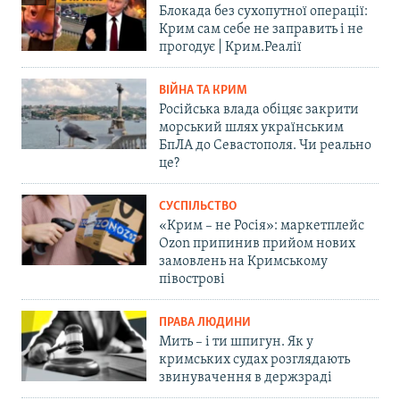
Блокада без сухопутної операції:
Крим сам себе не заправить і не
прогодує | Крим.Реалії
ВІЙНА ТА КРИМ
Російська влада обіцяє закрити
морський шлях українським
БпЛА до Севастополя. Чи реально
це?
СУСПІЛЬСТВО
«Крим – не Росія»: маркетплейс
Ozon припинив прийом нових
замовлень на Кримському
півострові
ПРАВА ЛЮДИНИ
Мить – і ти шпигун. Як у
кримських судах розглядають
звинувачення в держзраді