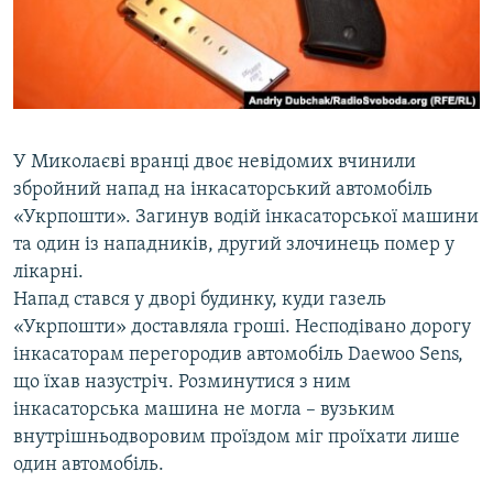
ВІДЕОУРОКИ «ELIFBE»
Русский
СВІДЧЕННЯ ОКУПАЦІЇ
Qırımtatar
УКРАЇНСЬКА ПРОБЛЕМА КРИМУ
ДОЛУЧАЙСЯ!
ІНФОГРАФІКА
У Миколаєві вранці двоє невідомих вчинили
збройний напад на інкасаторський автомобіль
«Укрпошти». Загинув водій інкасаторської машини
Усі сайти RFE/RL
та один із нападників, другий злочинець помер у
лікарні.
Напад стався у дворі будинку, куди газель
«Укрпошти» доставляла гроші. Несподівано дорогу
інкасаторам перегородив автомобіль Daewoo Sens,
що їхав назустріч. Розминутися з ним
інкасаторська машина не могла – вузьким
внутрішньодворовим проїздом міг проїхати лише
один автомобіль.