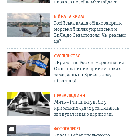
навколо нової пам'ятної дати
ВІЙНА ТА КРИМ
Російська влада обіцяє закрити
морський шлях українським
БпЛА до Севастополя. Чи реально
це?
СУСПІЛЬСТВО
«Крим – не Росія»: маркетплейс
Ozon припинив прийом нових
замовлень на Кримському
півострові
ПРАВА ЛЮДИНИ
Мить – і ти шпигун. Як у
кримських судах розглядають
звинувачення в держзраді
ФОТОГАЛЕРЕЇ
Краса Сімферопольського