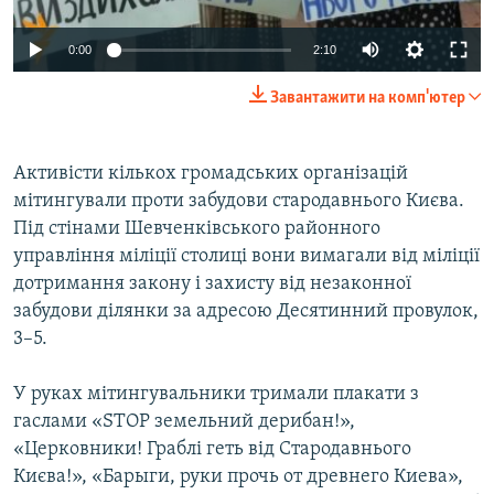
ВІДЕОУРОКИ «ELIFBE»
Русский
0:00
2:10
СВІДЧЕННЯ ОКУПАЦІЇ
Qırımtatar
Завантажити на комп'ютер
УКРАЇНСЬКА ПРОБЛЕМА КРИМУ
ДОЛУЧАЙСЯ!
ІНФОГРАФІКА
Активісти кількох громадських організацій
мітингували проти забудови стародавнього Києва.
Під стінами Шевченківського районного
Усі сайти RFE/RL
управління міліції столиці вони вимагали від міліції
дотримання закону і захисту від незаконної
забудови ділянки за адресою Десятинний провулок,
3–5.
У руках мітингувальники тримали плакати з
гаслами «STOP земельний дерибан!»,
«Церковники! Граблі геть від Стародавнього
Києва!», «Барыги, руки прочь от древнего Киева»,