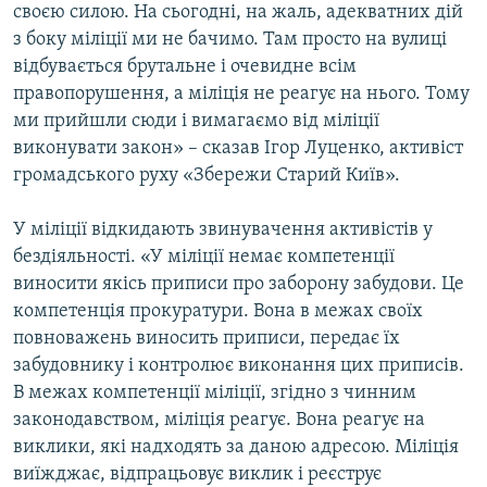
своєю силою. На сьогодні, на жаль, адекватних дій
з боку міліції ми не бачимо. Там просто на вулиці
відбувається брутальне і очевидне всім
правопорушення, а міліція не реагує на нього. Тому
ми прийшли сюди і вимагаємо від міліції
виконувати закон» – сказав Ігор Луценко, активіст
громадського руху «Збережи Старий Київ».
У міліції відкидають звинувачення активістів у
бездіяльності. «У міліції немає компетенції
виносити якісь приписи про заборону забудови. Це
компетенція прокуратури. Вона в межах своїх
повноважень виносить приписи, передає їх
забудовнику і контролює виконання цих приписів.
В межах компетенції міліції, згідно з чинним
законодавством, міліція реагує. Вона реагує на
виклики, які надходять за даною адресою. Міліція
виїжджає, відпрацьовує виклик і реєструє