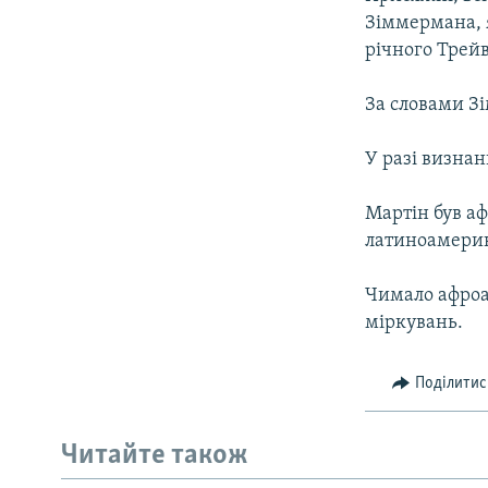
ВІДЕОУРОКИ «ELIFBE»
Зіммермана, 
СВІДЧЕННЯ ОКУПАЦІЇ
річного Трейв
УКРАЇНСЬКА ПРОБЛЕМА КРИМУ
За словами Зі
ІНФОГРАФІКА
У разі визна
Мартін був а
латиноамерик
Чимало афроа
міркувань.
Поділитис
Читайте також