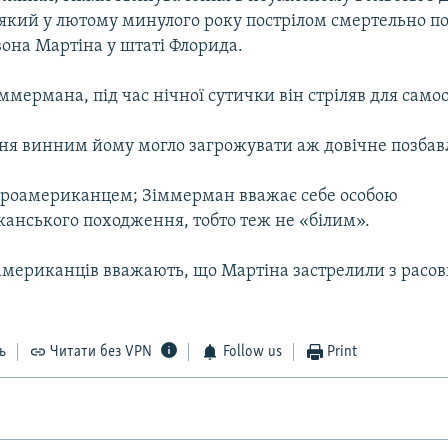
який у лютому минулого року пострілом смертельно по
она Мартіна у штаті Флорида.
ммермана, під час нічної сутички він стріляв для само
ння винним йому могло загрожувати аж довічне позбавл
фроамериканцем; Зіммерман вважає себе особою
анського походження, тобто теж не «білим».
мериканців вважають, що Мартіна застрелили з расо
ь
Читати без VPN
Follow us
Print