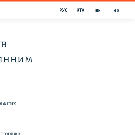
РУС
КТА
ив
винним
исяжних
 Джорджа