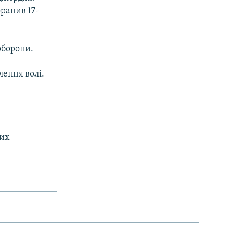
ранив 17-
оборони.
ення волі.
вих