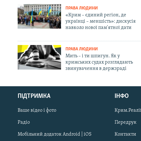
ПРАВА ЛЮДИНИ
«Крим – єдиний регіон, де
українці – меншість»: дискусія
навколо нової пам'ятної дати
ПРАВА ЛЮДИНИ
Мить – і ти шпигун. Як у
кримських судах розглядають
звинувачення в держзраді
Русский
Qırımtatar
ПІДТРИМКА
ІНФО
Ваше відео і фото
Крим.Реалії
ДОЛУЧАЙСЯ!
Радіо
Передрук
Мобільний додаток Android | iOS
Контакти