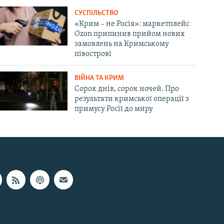
СУСПІЛЬСТВО
«Крим – не Росія»: маркетплейс
Ozon припинив прийом нових
замовлень на Кримському
півострові
ВІЙНА ТА КРИМ
Сорок днів, сорок ночей. Про
результати кримської операції з
примусу Росії до миру