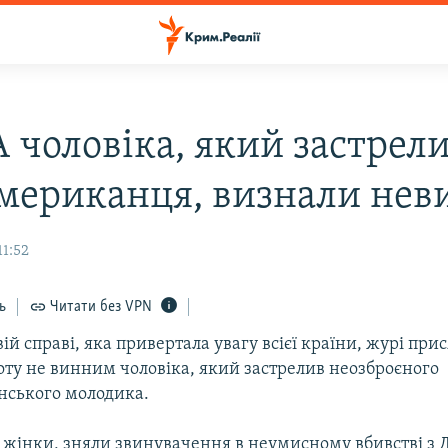
 чоловіка, який застрел
мериканця, визнали не
11:52
ь
Читати без VPN
ій справі, яка привертала увагу всієї країни, журі пр
оту не винним чоловіка, який застрелив неозброєного
ського молодика.
і жінки, зняли звинувачення в неумисному вбивстві з