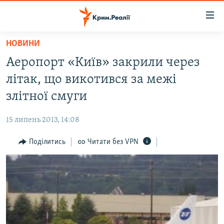
Доступність
посилання
Перейти
НОВИНИ
до
НОВИНИ
Аеропорт «Київ» закрили через
основного
ВОДА.КРИМ
матеріалу
літак, що викотився за межі
ВІДЕО ТА ФОТО
Перейти
злітної смуги
до
ПОЛІТИКА
основної
15 липень 2013, 14:08
БЛОГИ
навігації
Перейти
Поділитись
Читати без VPN
ПОГЛЯД
до
ІНТЕРВ'Ю
пошуку
ВСЕ ЗА ДЕНЬ
СПЕЦПРОЕКТИ
ЯК ОБІЙТИ БЛОКУВАННЯ
ДЕПОРТАЦІЯ