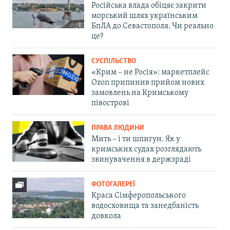
Російська влада обіцяє закрити
морський шлях українським
БпЛА до Севастополя. Чи реально
це?
СУСПІЛЬСТВО
«Крим – не Росія»: маркетплейс
Ozon припинив прийом нових
замовлень на Кримському
півострові
ПРАВА ЛЮДИНИ
Мить – і ти шпигун. Як у
кримських судах розглядають
звинувачення в держзраді
ФОТОГАЛЕРЕЇ
Краса Сімферопольського
водосховища та занедбаність
довкола