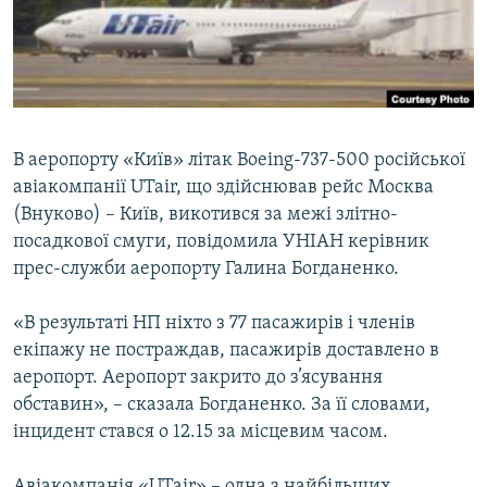
ВІДЕОУРОКИ «ELIFBE»
Русский
СВІДЧЕННЯ ОКУПАЦІЇ
Qırımtatar
УКРАЇНСЬКА ПРОБЛЕМА КРИМУ
ДОЛУЧАЙСЯ!
ІНФОГРАФІКА
В аеропорту «Київ» літак Boeing-737-500 російської
авіакомпанії UTair, що здійснював рейс Москва
(Внуково) – Київ, викотився за межі злітно-
Усі сайти RFE/RL
посадкової смуги, повідомила УНІАН керівник
прес-служби аеропорту Галина Богданенко.
«В результаті НП ніхто з 77 пасажирів і членів
екіпажу не постраждав, пасажирів доставлено в
аеропорт. Аеропорт закрито до з’ясування
обставин», – сказала Богданенко. За її словами,
інцидент стався о 12.15 за місцевим часом.
Авіакомпанія «UTair» – одна з найбільших