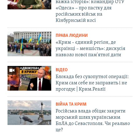
важка історія»: командир ОТУ
«Одеса» – про пастку для
російських військ на
Кінбурнській косі
ПРАВА ЛЮДИНИ
«Крим – єдиний регіон, де
українці – меншість»: дискусія
навколо нової пам'ятної дати
ВІДЕО
Блокада без сухопутної операції:
Крим сам себе не заправить і не
прогодує | Крим.Реалії
ВІЙНА ТА КРИМ
Російська влада обіцяє закрити
морський шлях українським
БпЛА до Севастополя. Чи реально
це?