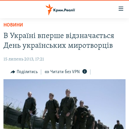
Доступність
посилання
Перейти
НОВИНИ
до
НОВИНИ
В Україні вперше відзначається
основного
ВОДА.КРИМ
матеріалу
День українських миротворців
ВІДЕО ТА ФОТО
Перейти
до
15 липень 2013, 17:21
ПОЛІТИКА
основної
БЛОГИ
Поділитись
Читати без VPN
навігації
Перейти
ПОГЛЯД
до
ІНТЕРВ'Ю
пошуку
ВСЕ ЗА ДЕНЬ
СПЕЦПРОЕКТИ
ЯК ОБІЙТИ БЛОКУВАННЯ
ДЕПОРТАЦІЯ