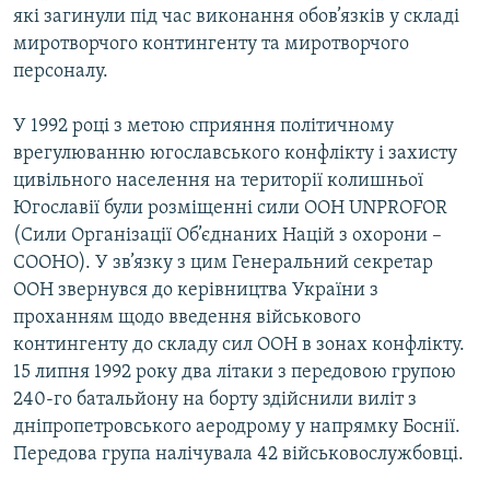
які загинули під час виконання обов’язків у складі
миротворчого контингенту та миротворчого
персоналу.
У 1992 році з метою сприяння політичному
врегулюванню югославського конфлікту і захисту
цивільного населення на території колишньої
Югославії були розміщенні сили ООН UNPROFOR
(Сили Організації Об’єднаних Націй з охорони –
COOHO). У зв’язку з цим Генеральний секретар
ООН звернувся до керівництва України з
проханням щодо введення військового
контингенту до складу сил ООН в зонах конфлікту.
15 липня 1992 року два літаки з передовою групою
240-го батальйону на борту здійснили виліт з
дніпропетровського аеродрому у напрямку Боснії.
Передова група налічувала 42 військовослужбовці.