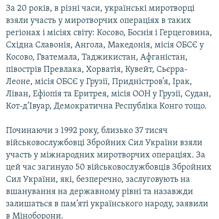
За 20 років, в різні часи, українські миротворці
взяли участь у миротворчих операціях в таких
регіонах і місіях світу: Косово, Боснія і Герцеговина,
Східна Славонія, Ангола, Македонія, місія ОБСЄ у
Косово, Гватемала, Таджикистан, Афганістан,
півострів Превлака, Хорватія, Кувейт, Сьєрра-
Леоне, місія ОБСЄ у Грузії, Придністров’я, Ірак,
Ліван, Ефіопія та Еритрея, місія ООН у Грузії, Судан,
Кот-д’Івуар, Демократична Республіка Конго тощо.
Починаючи з 1992 року, близько 37 тисяч
військовослужбовці Збройних Сил України взяли
участь у міжнародних миротворчих операціях. За
цей час загинуло 50 військовослужбовців Збройних
Сил України, які, безперечно, заслуговують на
вшанування на державному рівні та назавжди
залишаться в пам’яті українського народу, заявили
в Міноборони.