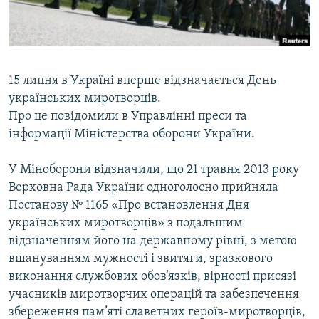
ВІДЕОУРОКИ «ELIFBE»
Русский
СВІДЧЕННЯ ОКУПАЦІЇ
Qırımtatar
УКРАЇНСЬКА ПРОБЛЕМА КРИМУ
15 липня в Україні вперше відзначається День
ДОЛУЧАЙСЯ!
ІНФОГРАФІКА
українських миротворців.
Про це повідомили в Управлінні преси та
інформації Міністерства оборони України.
Усі сайти RFE/RL
У Міноборони відзначили, що 21 травня 2013 року
Верховна Рада України одноголосно прийняла
Постанову № 1165 «Про встановлення Дня
українських миротворців» з подальшим
відзначенням його на державному рівні, з метою
вшануванням мужності і звитяги, зразкового
виконання службових обов’язків, вірності присязі
учасників миротворчих операцій та забезпечення
збереження пам’яті славетних героїв-миротворців,