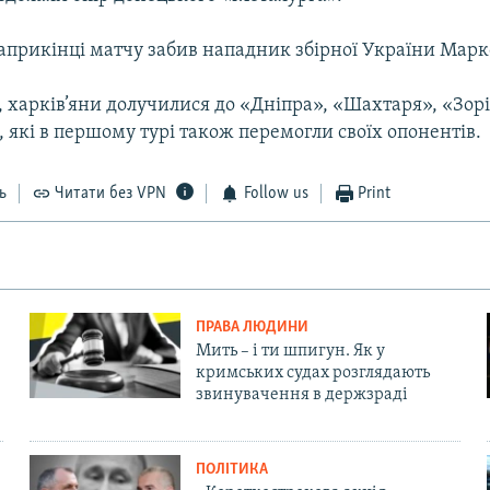
априкінці матчу забив нападник збірної України Марк
 харків’яни долучилися до «Дніпра», «Шахтаря», «Зорі
», які в першому турі також перемогли своїх опонентів.
ь
Читати без VPN
Follow us
Print
ПРАВА ЛЮДИНИ
Мить – і ти шпигун. Як у
кримських судах розглядають
звинувачення в держзраді
ПОЛІТИКА