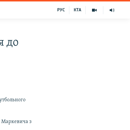
РУС
КТА
я до
футбольного
а Маркевича з