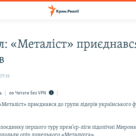
л: «Металіст» приєднавс
в
07:15
ь
Читати без VPN
Металіст» приєднався до групи лідерів українського 
 поєдинку першого туру прем’єр-ліги підопічні Мирон
 здолали опір донецького «Металурга».