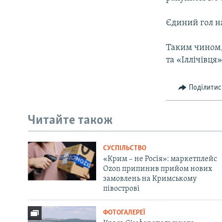
ВІДЕОУРОКИ «ELIFBE»
СВІДЧЕННЯ ОКУПАЦІЇ
Єдиний гол н
УКРАЇНСЬКА ПРОБЛЕМА КРИМУ
Таким чином,
ІНФОГРАФІКА
та «Іллічівця
Поділитис
Читайте також
СУСПІЛЬСТВО
«Крим – не Росія»: маркетплейс
Ozon припинив прийом нових
замовлень на Кримському
півострові
ФОТОГАЛЕРЕЇ