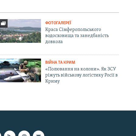
ФОТОГАЛЕРЕЇ
Краса Сімферопольського
водосховища та занедбаність
довкола
ВІЙНА ТА КРИМ
«Полювання на колони». Як ЗСУ
ріжуть військову логістику Росії в
Криму