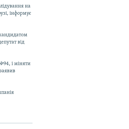
слідування на
узі, інформує
 кандидатом
депутат від
№94, і міняти
 заявив
мпанія