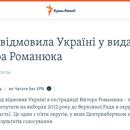
 відмовила Україні у вид
ра Романюка
 09:06
ь
Читати без VPN
уд відмовив Україні в екстрадиції Віктора Романюка – 
епутати на виборах 2012 року до Верховної Ради в окр
асть). Це один з п’яти округів, у яких Центрвиборчком 
зультатів голосування.