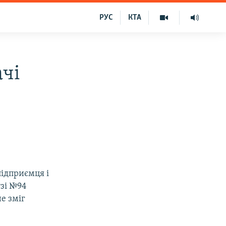
РУС
КТА
ачі
підприємця і
узі №94
не зміг