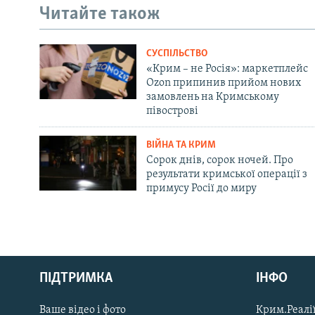
Читайте також
СУСПІЛЬСТВО
«Крим – не Росія»: маркетплейс
Ozon припинив прийом нових
замовлень на Кримському
півострові
ВІЙНА ТА КРИМ
Сорок днів, сорок ночей. Про
результати кримської операції з
примусу Росії до миру
Русский
Qırımtatar
ПІДТРИМКА
ІНФО
Ваше відео і фото
Крим.Реалії