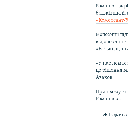
ВІДЕОУРОКИ «ELIFBE»
Романюк вирі
СВІДЧЕННЯ ОКУПАЦІЇ
батьківщині, 
«Комерсант-У
УКРАЇНСЬКА ПРОБЛЕМА КРИМУ
ІНФОГРАФІКА
В опозиції п
від опозиції в
«Батьківщини
«У нас немає 
це рішення ми
Аваков.
При цьому він
Романюка.
Поділитис