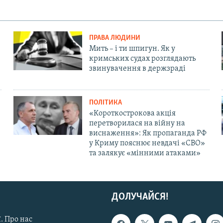
ПРАВА ЛЮДИНИ
Мить – і ти шпигун. Як у
кримських судах розглядають
звинувачення в держзраді
ПОЛІТИКА
«Короткострокова акція
перетворилася на війну на
виснаження»: Як пропаганда РФ
у Криму пояснює невдачі «СВО»
та залякує «мінними атаками»
ДОЛУЧАЙСЯ!
. Про нас