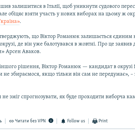
шив залишитися в Італії, щоб уникнути судового пере
але обіцяє взяти участь у нових виборах на цьому ж окр
країна»
.
ідтверджують, що Віктор Романюк залишається єдиним
 окрузі, де він уже балотувався в жовтні. Про це заявив 
» Арсен Аваков.
іншого рішення, Віктор Романюк — кандидат в окрузі 
 не збираємося, якщо тільки він сам не передумає», –
 не зміг спрогнозувати, як буде проходити виборча ка
ь
Читати без VPN
Follow us
Print