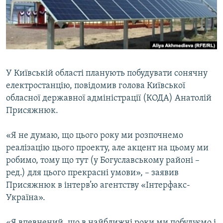
ВІДЕОУРОКИ «ELIFBE»
Русский
СВІДЧЕННЯ ОКУПАЦІЇ
Qırımtatar
УКРАЇНСЬКА ПРОБЛЕМА КРИМУ
ДОЛУЧАЙСЯ!
ІНФОГРАФІКА
У Київській області планують побудувати сонячну
електростанцію, повідомив голова Київської
обласної державної адміністрації (КОДА) Анатолій
Усі сайти RFE/RL
Присяжнюк.
«Я не думаю, що цього року ми розпочнемо
реалізацію цього проекту, але акцент на цьому ми
робимо, тому що тут (у Богуславському районі –
ред.) для цього прекрасні умови», – заявив
Присяжнюк в інтерв’ю агентству «Інтерфакс-
Україна».
«Я впевнений, що в найближчі роки ми побудуємо і