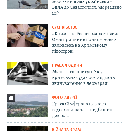
морський шлях українським
БпЛА до Севастополя. Чи реально
це?
СУСПІЛЬСТВО
«Крим – не Росія»: маркетплейс
Ozon припинив прийом нових
замовлень на Кримському
півострові
ПРАВА ЛЮДИНИ
Мить – і ти шпигун. Як у
кримських судах розглядають
звинувачення в держзраді
ФОТОГАЛЕРЕЇ
Краса Сімферопольського
водосховища та занедбаність
довкола
ВІЙНА ТА КРИМ