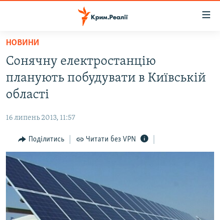
Доступність
посилання
Перейти
НОВИНИ
до
НОВИНИ
Сонячну електростанцію
основного
ВОДА.КРИМ
матеріалу
планують побудувати в Київській
ВІДЕО ТА ФОТО
Перейти
області
до
ПОЛІТИКА
основної
16 липень 2013, 11:57
БЛОГИ
навігації
Перейти
Поділитись
Читати без VPN
ПОГЛЯД
до
ІНТЕРВ'Ю
пошуку
ВСЕ ЗА ДЕНЬ
СПЕЦПРОЕКТИ
ЯК ОБІЙТИ БЛОКУВАННЯ
ДЕПОРТАЦІЯ