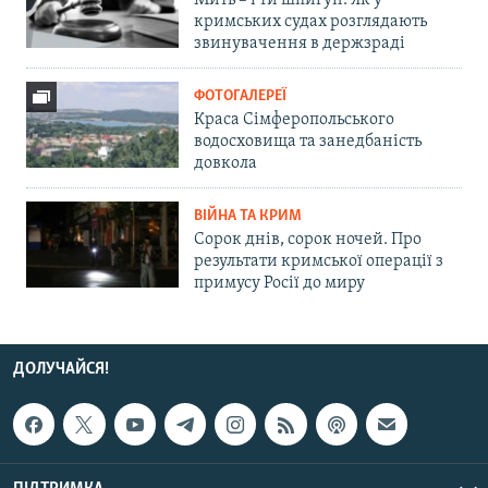
Мить – і ти шпигун. Як у
кримських судах розглядають
звинувачення в держзраді
ФОТОГАЛЕРЕЇ
Краса Сімферопольського
водосховища та занедбаність
довкола
ВІЙНА ТА КРИМ
Сорок днів, сорок ночей. Про
результати кримської операції з
примусу Росії до миру
ДОЛУЧАЙСЯ!