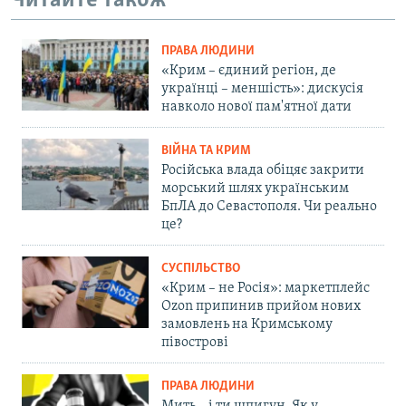
Читайте також
ПРАВА ЛЮДИНИ
«Крим – єдиний регіон, де
українці – меншість»: дискусія
навколо нової пам'ятної дати
ВІЙНА ТА КРИМ
Російська влада обіцяє закрити
морський шлях українським
БпЛА до Севастополя. Чи реально
це?
СУСПІЛЬСТВО
«Крим – не Росія»: маркетплейс
Ozon припинив прийом нових
замовлень на Кримському
півострові
ПРАВА ЛЮДИНИ