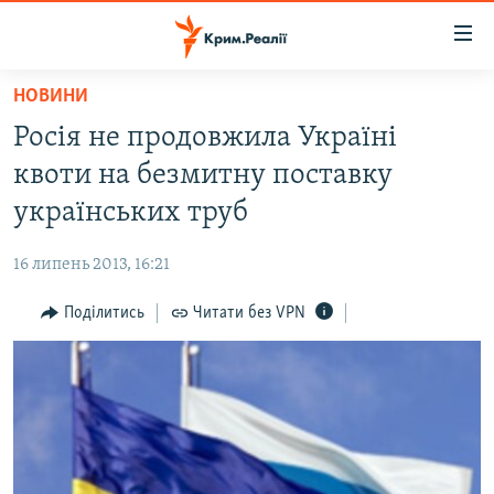
Доступність
посилання
Перейти
НОВИНИ
до
НОВИНИ
Росія не продовжила Україні
основного
ВОДА.КРИМ
матеріалу
квоти на безмитну поставку
ВІДЕО ТА ФОТО
Перейти
українських труб
до
ПОЛІТИКА
основної
16 липень 2013, 16:21
БЛОГИ
навігації
Перейти
Поділитись
Читати без VPN
ПОГЛЯД
до
ІНТЕРВ'Ю
пошуку
ВСЕ ЗА ДЕНЬ
СПЕЦПРОЕКТИ
ЯК ОБІЙТИ БЛОКУВАННЯ
ДЕПОРТАЦІЯ