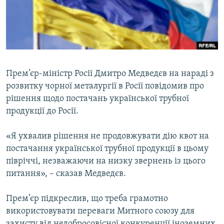
ВІДЕОУРОКИ «ELIFBE»
Русский
СВІДЧЕННЯ ОКУПАЦІЇ
Qırımtatar
УКРАЇНСЬКА ПРОБЛЕМА КРИМУ
ДОЛУЧАЙСЯ!
ІНФОГРАФІКА
Прем’єр-міністр Росії Дмитро Медведєв на нараді з
розвитку чорної металургії в Росії повідомив про
рішення щодо постачань української трубної
Усі сайти RFE/RL
продукції до Росії.
«Я ухвалив рішення не продовжувати дію квот на
постачання української трубної продукції в цьому
півріччі, незважаючи на низку звернень із цього
питання», – сказав Медведєв.
Прем’єр підкреслив, що треба грамотно
використовувати переваги Митного союзу для
захисту від недобросовісної конкуренції іноземних