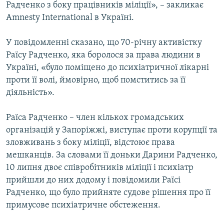
Радченко з боку працівників міліції», – закликає
Amnesty International в Україні.
У повідомленні сказано, що 70-річну активістку
Раїсу Радченко, яка боролося за права людини в
Україні, «було поміщено до психіатричної лікарні
проти її волі, ймовірно, щоб помститись за її
діяльність».
Раїса Радченко – член кількох громадських
організацій у Запоріжжі, виступає проти корупції та
зловживань з боку міліції, відстоює права
мешканців. За словами її доньки Дарини Радченко,
10 липня двоє співробітників міліції і психіатр
прийшли до них додому і повідомили Раїсі
Радченко, що було прийняте судове рішення про її
примусове психіатричне обстеження.