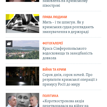
замовлень на Кримському
півострові
ПРАВА ЛЮДИНИ
Мить – і ти шпигун. Як у
кримських судах розглядають
звинувачення в держзраді
ФОТОГАЛЕРЕЇ
Краса Сімферопольського
водосховища та занедбаність
довкола
ВІЙНА ТА КРИМ
Сорок днів, сорок ночей. Про
результати кримської операції з
примусу Росії до миру
ПОЛІТИКА
«Короткострокова акція
перетворилася на війну на