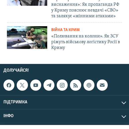
виснаження»: Як пропаганда РФ
у Криму пояснює невдачі «СВО»
та залякує «мінними атаками»
ВІЙНА ТА КРИМ
«Полювання на колони». Як ЗСУ
ріжуть військову логістику Росії в
Криму
ДОЛУЧАЙСЯ!
ПІДТРИМКА
ІНФО