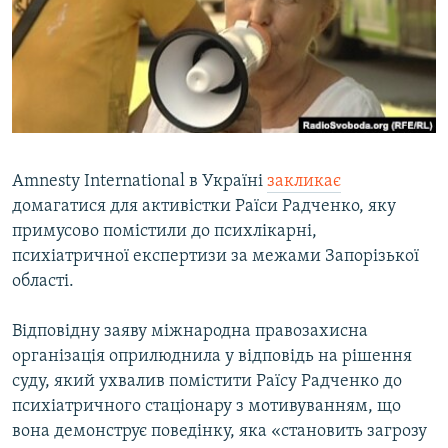
ВІДЕОУРОКИ «ELIFBE»
Русский
СВІДЧЕННЯ ОКУПАЦІЇ
Qırımtatar
УКРАЇНСЬКА ПРОБЛЕМА КРИМУ
ДОЛУЧАЙСЯ!
ІНФОГРАФІКА
Amnesty International в Україні
закликає
домагатися для активістки Раїси Радченко, яку
Усі сайти RFE/RL
примусово помістили до психлікарні,
психіатричної експертизи за межами Запорізької
області.
Відповідну заяву міжнародна правозахисна
організація оприлюднила у відповідь на рішення
суду, який ухвалив помістити Раїсу Радченко до
психіатричного стаціонару з мотивуванням, що
вона демонструє поведінку, яка «становить загрозу