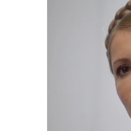
ВІДЕОУРОКИ «ELIFBE»
СВІДЧЕННЯ ОКУПАЦІЇ
УКРАЇНСЬКА ПРОБЛЕМА КРИМУ
ІНФОГРАФІКА