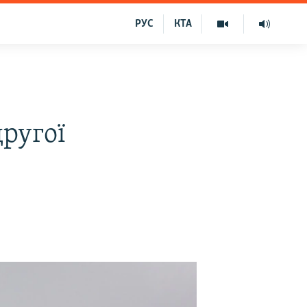
РУС
КТА
другої