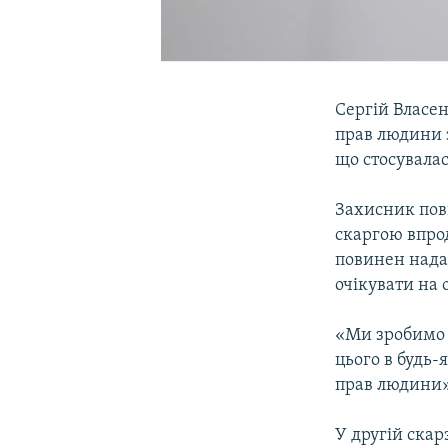
Сергій Власе
прав людини з
що стосувалас
Захисник пові
скаргою впрод
повинен нада
очікувати на 
«Ми зробимо 
цього в будь
прав людини»,
У другій скар