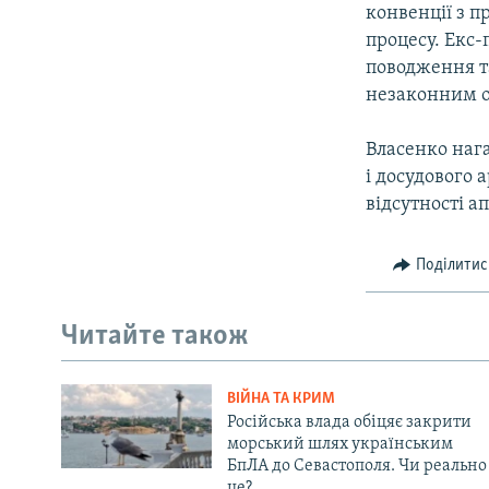
конвенції з п
процесу. Екс-
поводження т
незаконним о
Власенко наг
і досудового 
відсутності а
Поділитис
Читайте також
ВІЙНА ТА КРИМ
Російська влада обіцяє закрити
морський шлях українським
БпЛА до Севастополя. Чи реально
це?