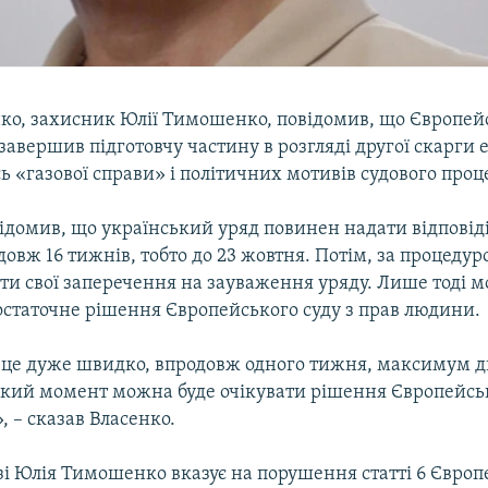
нко, захисник Юлії Тимошенко, повідомив, що Європей
авершив підготовчу частину в розгляді другої скарги 
ь «газової справи» і політичних мотивів судового проце
домив, що український уряд повинен надати відповіді
овж 16 тижнів, тобто до 23 жовтня. Потім, за процедур
ти свої заперечення на зауваження уряду. Лише тоді 
остаточне рішення Європейського суду з прав людини.
це дуже швидко, впродовж одного тижня, максимум дво
-який момент можна буде очікувати рішення Європейськ
 – сказав Власенко.
зі Юлія Тимошенко вказує на порушення статті 6 Європ