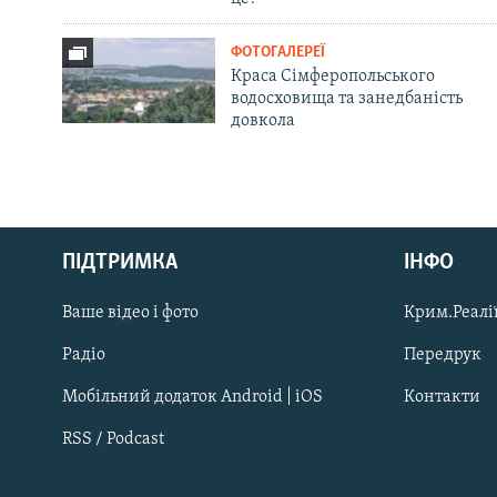
ФОТОГАЛЕРЕЇ
Краса Сімферопольського
водосховища та занедбаність
довкола
Русский
ПІДТРИМКА
ІНФО
Qırımtatar
Ваше відео і фото
Крим.Реалії
ДОЛУЧАЙСЯ!
Радіо
Передрук
Мобільний додаток Android | iOS
Контакти
RSS / Podcast
Усі сайти RFE/RL