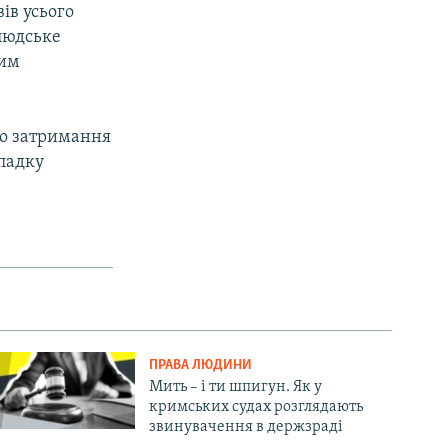
ів усього
елюдське
ним
го затримання
ипадку
ПРАВА ЛЮДИНИ
Мить – і ти шпигун. Як у
кримських судах розглядають
звинувачення в держзраді