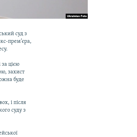
ський суд з
екс-прем’єра,
су.
 за цією
ою, захист
можна буде
х, і після
ого суду з
ейської