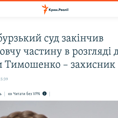
бурзький суд закінчив
овчу частину в розгляді 
и Тимошенко – захисник
15:39
ь
Читати без VPN