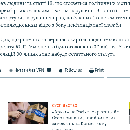
рав людини та статті 18, що стосується політичних мотив
прем’єр також посилається на порушенні 3-ї статті – н
а тортури; порушення прав, пов’язаних із систематич
прилюдненням відео з боку пенітенціарної служби.
адав, що рішення за першою скаргою щодо незаконно
арешту Юлії Тимошенко було оголошено 30 квітня. У в
пеляцій 30 липня воно набуде остаточного статусу.
ь
Читати без VPN
Follow us
Print
СУСПІЛЬСТВО
«Крим – не Росія»: маркетплейс
Ozon припинив прийом нових
замовлень на Кримському
півострові