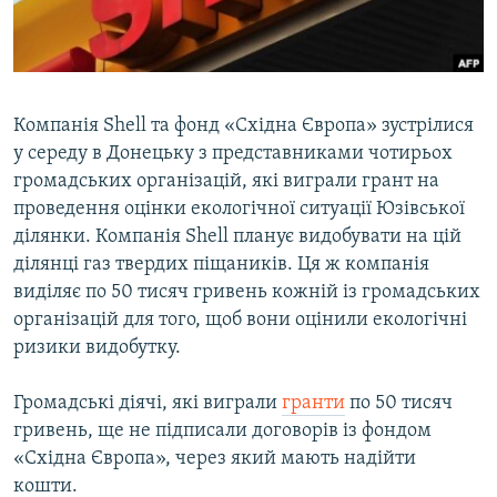
ВІДЕОУРОКИ «ELIFBE»
Русский
СВІДЧЕННЯ ОКУПАЦІЇ
Qırımtatar
УКРАЇНСЬКА ПРОБЛЕМА КРИМУ
Компанія Shell та фонд «Східна Європа» зустрілися
ДОЛУЧАЙСЯ!
ІНФОГРАФІКА
у середу в Донецьку з представниками чотирьох
громадських організацій, які виграли грант на
проведення оцінки екологічної ситуації Юзівської
ділянки. Компанія Shell планує видобувати на цій
Усі сайти RFE/RL
ділянці газ твердих піщаників. Ця ж компанія
виділяє по 50 тисяч гривень кожній із громадських
організацій для того, щоб вони оцінили екологічні
ризики видобутку.
Громадські діячі, які виграли
гранти
по 50 тисяч
гривень, ще не підписали договорів із фондом
«Східна Європа», через який мають надійти
кошти.