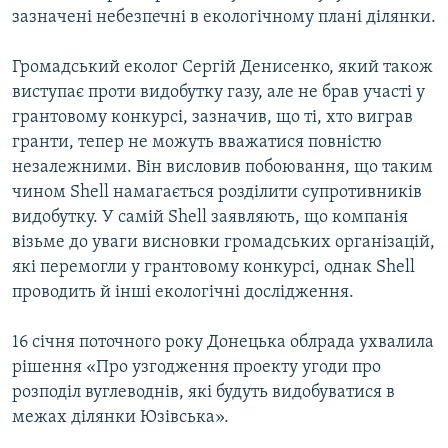
зазначені небезпечні в екологічному плані ділянки.
Громадський еколог Сергій Денисенко, який також
виступає проти видобутку газу, але не брав участі у
грантовому конкурсі, зазначив, що ті, хто виграв
гранти, тепер не можуть вважатися повністю
незалежними. Він висловив побоювання, що таким
чином Shell намагається розділити супротивників
видобутку. У самій Shell заявляють, що компанія
візьме до уваги висновки громадських організацій,
які перемогли у грантовому конкурсі, однак Shell
проводить й інші екологічні дослідження.
16 січня поточного року Донецька облрада ухвалила
рішення «Про узгодження проекту угоди про
розподіл вуглеводнів, які будуть видобуватися в
межах ділянки Юзівська».