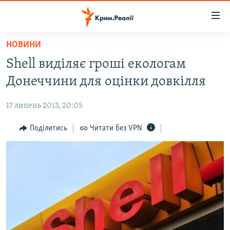
Доступність
посилання
Перейти
НОВИНИ
до
НОВИНИ
Shell виділяє гроші екологам
основного
ВОДА.КРИМ
матеріалу
Донеччини для оцінки довкілля
ВІДЕО ТА ФОТО
Перейти
до
17 липень 2013, 20:05
ПОЛІТИКА
основної
БЛОГИ
Поділитись
Читати без VPN
навігації
Перейти
ПОГЛЯД
до
ІНТЕРВ'Ю
пошуку
ВСЕ ЗА ДЕНЬ
СПЕЦПРОЕКТИ
ЯК ОБІЙТИ БЛОКУВАННЯ
ДЕПОРТАЦІЯ