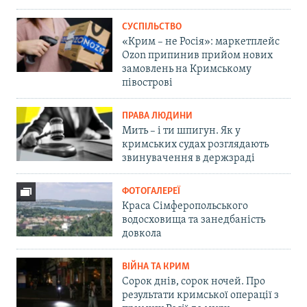
СУСПІЛЬСТВО
«Крим – не Росія»: маркетплейс
Ozon припинив прийом нових
замовлень на Кримському
півострові
ПРАВА ЛЮДИНИ
Мить – і ти шпигун. Як у
кримських судах розглядають
звинувачення в держзраді
ФОТОГАЛЕРЕЇ
Краса Сімферопольського
водосховища та занедбаність
довкола
ВІЙНА ТА КРИМ
Сорок днів, сорок ночей. Про
результати кримської операції з