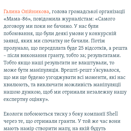
Галина Олійникова
, голова громадської організації
«Мама-86», повідомила журналістам: «Самого
договору ми поки не бачимо. У нас були
побоювання, що були деякі умови у конкурсній
заявці, яких ми спочатку не бачили. Потім
пролунало, що передплата буде 25 відсотків, а решта
– після виконання гранту, тобто за; результатами.
Тобто якщо наші результати не влаштували, то
може бути маніпуляція. Врешті-решт з’ясувалося,
що ми ще будемо узгоджувати всі моменти, які нас
хвилюють, та виключати можливість маніпуляції
нашою думкою, щоб ми отримали незалежну нашу
експертну оцінку».
Екологи побоюються тиску з боку компанії Shell
через те, що отримали гранти. У той же час вони
мають намір створити мапу, на якій будуть